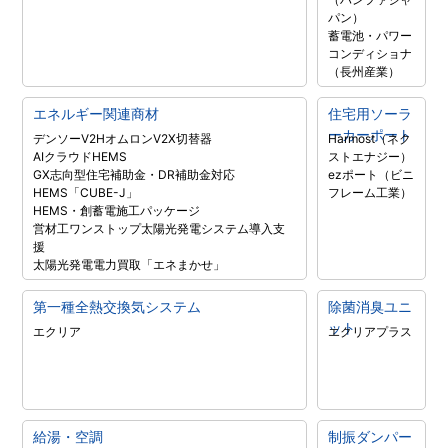
パン）
蓄電池・パワー
コンディショナ
（長州産業）
エネルギー関連商材
住宅用ソーラ
ーカーポート
デンソーV2H
オムロンV2X
切替器
Harmost（ネク
AIクラウドHEMS
ストエナジー）
GX志向型住宅補助金・DR補助金対応
ezポート（ビニ
HEMS「CUBE-J」
フレーム工業）
HEMS・創蓄電施工パッケージ
営材工ワンストップ太陽光発電システム導入支
援
太陽光発電電力買取「エネまかせ」
第一種全熱交換気システム
除菌消臭ユニ
ット
エクリア
エクリアプラス
給湯・空調
制振ダンパー