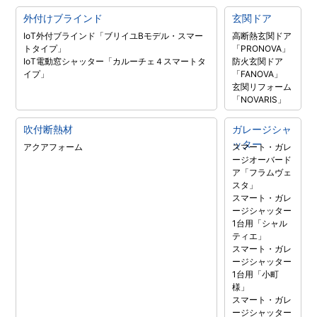
外付けブラインド
玄関ドア
IoT外付ブラインド「ブリイユBモデル・スマー
高断熱玄関ドア
トタイプ」
「PRONOVA」
IoT電動窓シャッター「カルーチェ４スマートタ
防火玄関ドア
イプ」
「FANOVA」
玄関リフォーム
「NOVARIS」
吹付断熱材
ガレージシャ
ッター
アクアフォーム
スマート・ガレ
ージオーバード
ア「フラムヴェ
スタ」
スマート・ガレ
ージシャッター
1台用「シャル
ティエ」
スマート・ガレ
ージシャッター
1台用「小町
様」
スマート・ガレ
ージシャッター