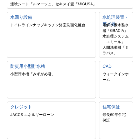
漆喰シート「ルマージュ」
セキスイ畳「MIGUSA」
水回り設備
水処理装置・
整水器
トイレラインナップ
キッチン
浴室
洗面化粧台
電解水素水整水
器「GRACIA」
水処理システム
「エミール」
人間洗濯機「ミ
ラバス」
防災用小型貯水槽
CAD
小型貯水槽「みずがめ君」
ウォークインホ
ーム
クレジット
住宅保証
JACCS エネルギーローン
最長60年住宅
保証