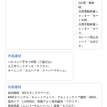
2台用「御前
様」
汎用電動軽量シ
ャッター「モー
トＷ型」
汎用手動軽量シ
ャッター「セー
ヌ」
ガレージ用止水
シート「止めピ
タ」
外装建材
バルコニー手すりM型（三協立山）
人工木ウッドデッキ「テクモク」
オーニング「エルバーネ・スーパーマキシム」
内装建材
室内階段「BXモダンステアーズ」
BMPオリジナル「キャットウォーク」
アルミインテリア建材「AMiS」
室内ドア「LiVERNO」
和風アルミ室内建具「ワデリア」
無垢床材（ユニバーサルジャパン）
床材「Ｓフロア」