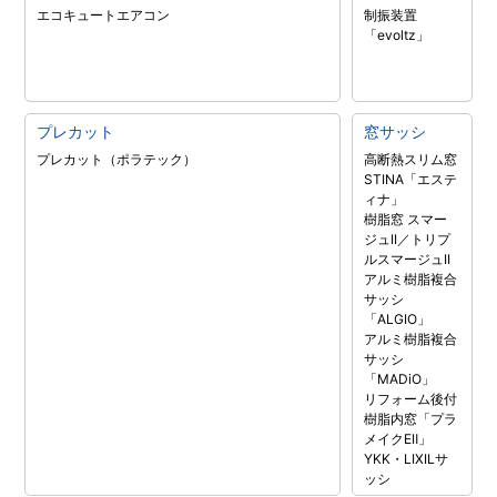
エコキュート
エアコン
制振装置
「evoltz」
プレカット
窓サッシ
プレカット（ポラテック）
高断熱スリム窓
STINA「エステ
ィナ」
樹脂窓 スマー
ジュII／トリプ
ルスマージュII
アルミ樹脂複合
サッシ
「ALGIO」
アルミ樹脂複合
サッシ
「MADiO」
リフォーム後付
樹脂内窓「プラ
メイクEⅡ」
YKK・LIXILサ
ッシ