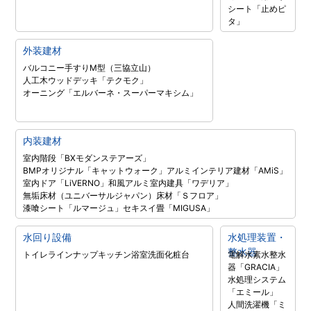
シート「止めピ
タ」
外装建材
バルコニー手すりM型（三協立山）
人工木ウッドデッキ「テクモク」
オーニング「エルバーネ・スーパーマキシム」
内装建材
室内階段「BXモダンステアーズ」
BMPオリジナル「キャットウォーク」
アルミインテリア建材「AMiS」
室内ドア「LiVERNO」
和風アルミ室内建具「ワデリア」
無垢床材（ユニバーサルジャパン）
床材「Ｓフロア」
漆喰シート「ルマージュ」
セキスイ畳「MIGUSA」
水回り設備
水処理装置・
整水器
トイレラインナップ
キッチン
浴室
洗面化粧台
電解水素水整水
器「GRACIA」
水処理システム
「エミール」
人間洗濯機「ミ