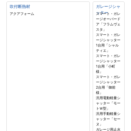
吹付断熱材
ガレージシャ
ッター
アクアフォーム
スマート・ガレ
ージオーバード
ア「フラムヴェ
スタ」
スマート・ガレ
ージシャッター
1台用「シャル
ティエ」
スマート・ガレ
ージシャッター
1台用「小町
様」
スマート・ガレ
ージシャッター
2台用「御前
様」
汎用電動軽量シ
ャッター「モー
トＷ型」
汎用手動軽量シ
ャッター「セー
ヌ」
ガレージ用止水