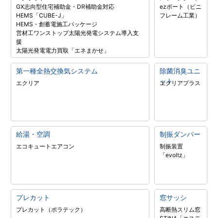
GX志向型住宅補助金・DR補助金対応
ezポート（ビニ
HEMS「CUBE-J」
フレーム工業）
HEMS・創蓄電施工パッケージ
営材工ワンストップ太陽光発電システム導入支
援
太陽光発電電力買取「エネまかせ」
第一種全熱交換気システム
除菌消臭ユニ
ット
エクリア
エクリアプラス
給湯・空調
制振ダンパー
エコキュート
エアコン
制振装置
「evoltz」
プレカット
窓サッシ
プレカット（ポラテック）
高断熱スリム窓