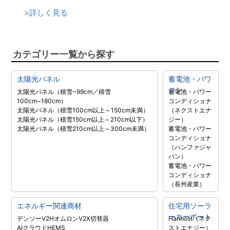
>
詳しく見る
カテゴリー一覧から探す
太陽光パネル
蓄電池・パワ
コン
太陽光パネル（積雪~99cm／積雪
蓄電池・パワー
100cm~180cm）
コンディショナ
太陽光パネル（積雪100cm以上～150cm未満）
（ネクストエナ
太陽光パネル（積雪150cm以上～210cm以下）
ジー）
太陽光パネル（積雪210cm以上～300cm未満）
蓄電池・パワー
コンディショナ
（ハンファジャ
パン）
蓄電池・パワー
コンディショナ
（長州産業）
エネルギー関連商材
住宅用ソーラ
ーカーポート
デンソーV2H
オムロンV2X
切替器
Harmost（ネク
AIクラウドHEMS
ストエナジー）