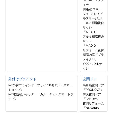
STINA「エステ
ィナ」
樹脂窓 スマー
ジュII／トリプ
ルスマージュII
アルミ樹脂複合
サッシ
「ALGIO」
アルミ樹脂複合
サッシ
「MADiO」
リフォーム後付
樹脂内窓「プラ
メイクEⅡ」
YKK・LIXILサ
ッシ
外付けブラインド
玄関ドア
IoT外付ブラインド「ブリイユBモデル・スマー
高断熱玄関ドア
トタイプ」
「PRONOVA」
IoT電動窓シャッター「カルーチェ４スマートタ
防火玄関ドア
イプ」
「FANOVA」
玄関リフォーム
「NOVARIS」