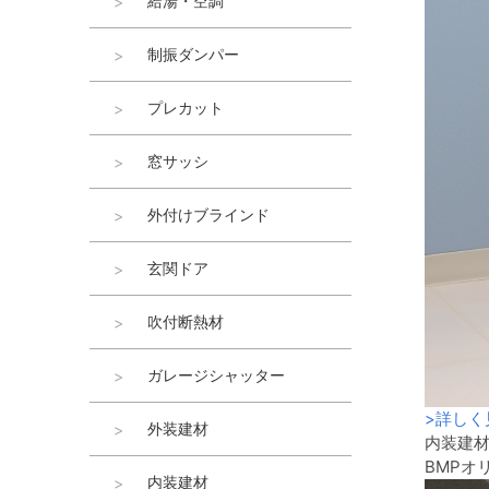
給湯・空調
制振ダンパー
プレカット
窓サッシ
外付けブラインド
玄関ドア
吹付断熱材
ガレージシャッター
>
詳しく
外装建材
内装建
BMPオ
内装建材