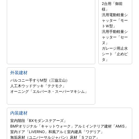
2台用「御前
様」
汎用電動軽量シ
ャッター「モー
トＷ型」
汎用手動軽量シ
ャッター「セー
ヌ」
ガレージ用止水
シート「止めピ
タ」
外装建材
バルコニー手すりM型（三協立山）
人工木ウッドデッキ「テクモク」
オーニング「エルバーネ・スーパーマキシム」
内装建材
室内階段「BXモダンステアーズ」
BMPオリジナル「キャットウォーク」
アルミインテリア建材「AMiS」
室内ドア「LiVERNO」
和風アルミ室内建具「ワデリア」
無垢床材（ユニバーサルジャパン）
床材「Ｓフロア」