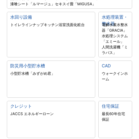
漆喰シート「ルマージュ」
セキスイ畳「MIGUSA」
水回り設備
水処理装置・
整水器
トイレラインナップ
キッチン
浴室
洗面化粧台
電解水素水整水
器「GRACIA」
水処理システム
「エミール」
人間洗濯機「ミ
ラバス」
防災用小型貯水槽
CAD
小型貯水槽「みずがめ君」
ウォークインホ
ーム
クレジット
住宅保証
JACCS エネルギーローン
最長60年住宅
保証