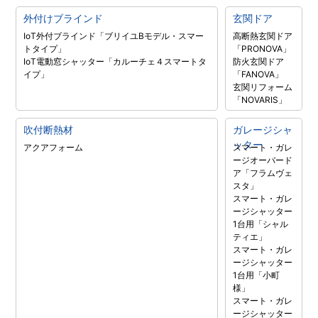
外付けブラインド
玄関ドア
IoT外付ブラインド「ブリイユBモデル・スマー
高断熱玄関ドア
トタイプ」
「PRONOVA」
IoT電動窓シャッター「カルーチェ４スマートタ
防火玄関ドア
イプ」
「FANOVA」
玄関リフォーム
「NOVARIS」
吹付断熱材
ガレージシャ
ッター
アクアフォーム
スマート・ガレ
ージオーバード
ア「フラムヴェ
スタ」
スマート・ガレ
ージシャッター
1台用「シャル
ティエ」
スマート・ガレ
ージシャッター
1台用「小町
様」
スマート・ガレ
ージシャッター