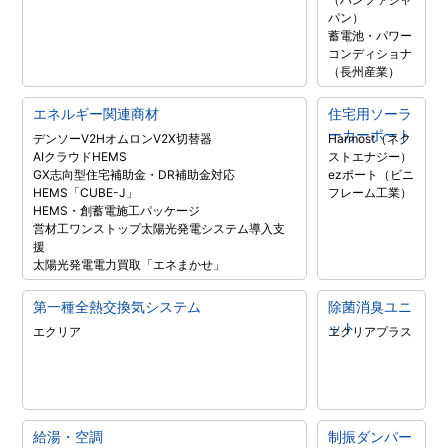
パン）
蓄電池・パワー
コンディショナ
（長州産業）
エネルギー関連商材
住宅用ソーラ
ーカーポート
デンソーV2H
オムロンV2X
切替器
Harmost（ネク
AIクラウドHEMS
ストエナジー）
GX志向型住宅補助金・DR補助金対応
ezポート（ビニ
HEMS「CUBE-J」
フレーム工業）
HEMS・創蓄電施工パッケージ
営材工ワンストップ太陽光発電システム導入支
援
太陽光発電電力買取「エネまかせ」
第一種全熱交換気システム
除菌消臭ユニ
ット
エクリア
エクリアプラス
給湯・空調
制振ダンパー