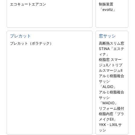
エコキュート
エアコン
制振装置
「evoltz」
プレカット
窓サッシ
プレカット（ポラテック）
高断熱スリム窓
STINA「エステ
ィナ」
樹脂窓 スマー
ジュII／トリプ
ルスマージュII
アルミ樹脂複合
サッシ
「ALGIO」
アルミ樹脂複合
サッシ
「MADiO」
リフォーム後付
樹脂内窓「プラ
メイクEⅡ」
YKK・LIXILサ
ッシ