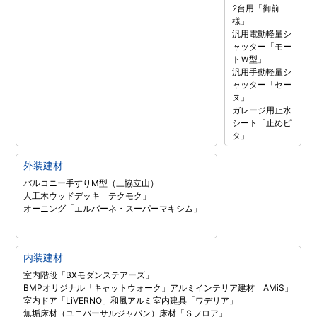
2台用「御前
様」
汎用電動軽量シ
ャッター「モー
トＷ型」
汎用手動軽量シ
ャッター「セー
ヌ」
ガレージ用止水
シート「止めピ
タ」
外装建材
バルコニー手すりM型（三協立山）
人工木ウッドデッキ「テクモク」
オーニング「エルバーネ・スーパーマキシム」
内装建材
室内階段「BXモダンステアーズ」
BMPオリジナル「キャットウォーク」
アルミインテリア建材「AMiS」
室内ドア「LiVERNO」
和風アルミ室内建具「ワデリア」
無垢床材（ユニバーサルジャパン）
床材「Ｓフロア」