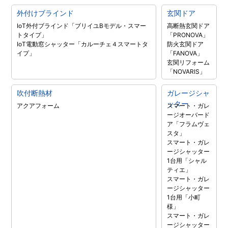
外付けブラインド
玄関ドア
IoT外付ブラインド「ブリイユBモデル・スマー
高断熱玄関ドア
トタイプ」
「PRONOVA」
IoT電動窓シャッター「カルーチェ４スマートタ
防火玄関ドア
イプ」
「FANOVA」
玄関リフォーム
「NOVARIS」
吹付断熱材
ガレージシャ
ッター
アクアフォーム
スマート・ガレ
ージオーバード
ア「フラムヴェ
スタ」
スマート・ガレ
ージシャッター
1台用「シャル
ティエ」
スマート・ガレ
ージシャッター
1台用「小町
様」
スマート・ガレ
ージシャッター