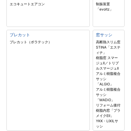
エコキュート
エアコン
制振装置
「evoltz」
プレカット
窓サッシ
プレカット（ポラテック）
高断熱スリム窓
STINA「エステ
ィナ」
樹脂窓 スマー
ジュII／トリプ
ルスマージュII
アルミ樹脂複合
サッシ
「ALGIO」
アルミ樹脂複合
サッシ
「MADiO」
リフォーム後付
樹脂内窓「プラ
メイクEⅡ」
YKK・LIXILサ
ッシ