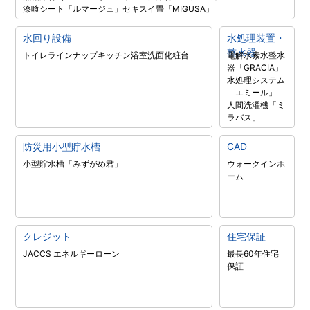
漆喰シート「ルマージュ」
セキスイ畳「MIGUSA」
水回り設備
水処理装置・
整水器
トイレラインナップ
キッチン
浴室
洗面化粧台
電解水素水整水
器「GRACIA」
水処理システム
「エミール」
人間洗濯機「ミ
ラバス」
防災用小型貯水槽
CAD
小型貯水槽「みずがめ君」
ウォークインホ
ーム
クレジット
住宅保証
JACCS エネルギーローン
最長60年住宅
保証