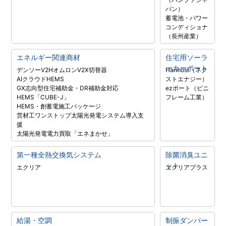
パン）
蓄電池・パワー
コンディショナ
（長州産業）
エネルギー関連商材
住宅用ソーラ
ーカーポート
デンソーV2H
オムロンV2X
切替器
Harmost（ネク
AIクラウドHEMS
ストエナジー）
GX志向型住宅補助金・DR補助金対応
ezポート（ビニ
HEMS「CUBE-J」
フレーム工業）
HEMS・創蓄電施工パッケージ
営材工ワンストップ太陽光発電システム導入支
援
太陽光発電電力買取「エネまかせ」
第一種全熱交換気システム
除菌消臭ユニ
ット
エクリア
エクリアプラス
給湯・空調
制振ダンパー