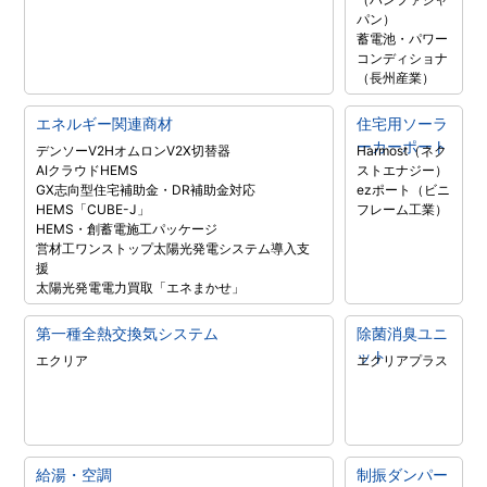
パン）
蓄電池・パワー
コンディショナ
（長州産業）
エネルギー関連商材
住宅用ソーラ
ーカーポート
デンソーV2H
オムロンV2X
切替器
Harmost（ネク
AIクラウドHEMS
ストエナジー）
GX志向型住宅補助金・DR補助金対応
ezポート（ビニ
HEMS「CUBE-J」
フレーム工業）
HEMS・創蓄電施工パッケージ
営材工ワンストップ太陽光発電システム導入支
援
太陽光発電電力買取「エネまかせ」
第一種全熱交換気システム
除菌消臭ユニ
ット
エクリア
エクリアプラス
給湯・空調
制振ダンパー