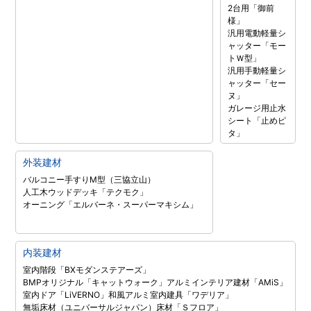
2台用「御前
様」
汎用電動軽量シ
ャッター「モー
トＷ型」
汎用手動軽量シ
ャッター「セー
ヌ」
ガレージ用止水
シート「止めピ
タ」
外装建材
バルコニー手すりM型（三協立山）
人工木ウッドデッキ「テクモク」
オーニング「エルバーネ・スーパーマキシム」
内装建材
室内階段「BXモダンステアーズ」
BMPオリジナル「キャットウォーク」
アルミインテリア建材「AMiS」
室内ドア「LiVERNO」
和風アルミ室内建具「ワデリア」
無垢床材（ユニバーサルジャパン）
床材「Ｓフロア」