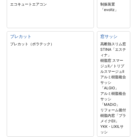
エコキュート
エアコン
制振装置
「evoltz」
プレカット
窓サッシ
プレカット（ポラテック）
高断熱スリム窓
STINA「エステ
ィナ」
樹脂窓 スマー
ジュII／トリプ
ルスマージュII
アルミ樹脂複合
サッシ
「ALGIO」
アルミ樹脂複合
サッシ
「MADiO」
リフォーム後付
樹脂内窓「プラ
メイクEⅡ」
YKK・LIXILサ
ッシ