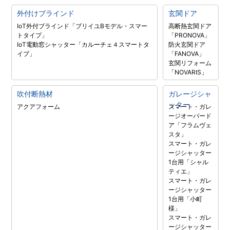
外付けブラインド
玄関ドア
IoT外付ブラインド「ブリイユBモデル・スマー
高断熱玄関ドア
トタイプ」
「PRONOVA」
IoT電動窓シャッター「カルーチェ４スマートタ
防火玄関ドア
イプ」
「FANOVA」
玄関リフォーム
「NOVARIS」
吹付断熱材
ガレージシャ
ッター
アクアフォーム
スマート・ガレ
ージオーバード
ア「フラムヴェ
スタ」
スマート・ガレ
ージシャッター
1台用「シャル
ティエ」
スマート・ガレ
ージシャッター
1台用「小町
様」
スマート・ガレ
ージシャッター