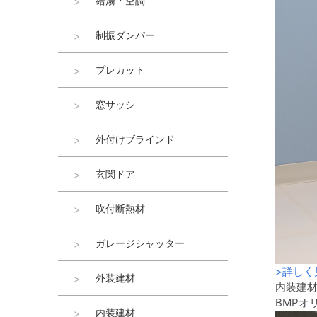
給湯・空調
制振ダンパー
プレカット
窓サッシ
外付けブラインド
玄関ドア
吹付断熱材
ガレージシャッター
>
詳しく
外装建材
内装建
BMPオ
内装建材