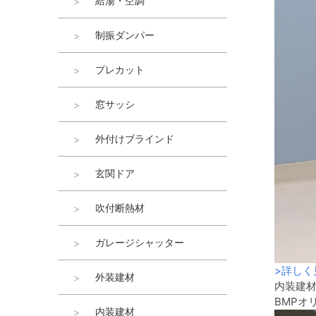
給湯・空調
制振ダンパー
プレカット
窓サッシ
外付けブラインド
玄関ドア
吹付断熱材
ガレージシャッター
>
詳しく
外装建材
内装建
BMPオ
内装建材