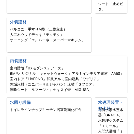
シート「止めピ
タ」
外装建材
バルコニー手すりM型（三協立山）
人工木ウッドデッキ「テクモク」
オーニング「エルバーネ・スーパーマキシム」
内装建材
室内階段「BXモダンステアーズ」
BMPオリジナル「キャットウォーク」
アルミインテリア建材「AMiS」
室内ドア「LiVERNO」
和風アルミ室内建具「ワデリア」
無垢床材（ユニバーサルジャパン）
床材「Ｓフロア」
漆喰シート「ルマージュ」
セキスイ畳「MIGUSA」
水回り設備
水処理装置・
整水器
トイレラインナップ
キッチン
浴室
洗面化粧台
電解水素水整水
器「GRACIA」
水処理システム
「エミール」
人間洗濯機「ミ