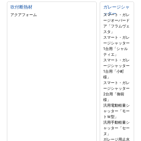
吹付断熱材
ガレージシャ
ッター
アクアフォーム
スマート・ガレ
ージオーバード
ア「フラムヴェ
スタ」
スマート・ガレ
ージシャッター
1台用「シャル
ティエ」
スマート・ガレ
ージシャッター
1台用「小町
様」
スマート・ガレ
ージシャッター
2台用「御前
様」
汎用電動軽量シ
ャッター「モー
トＷ型」
汎用手動軽量シ
ャッター「セー
ヌ」
ガレージ用止水