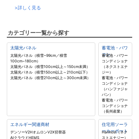
>
詳しく見る
カテゴリー一覧から探す
太陽光パネル
蓄電池・パワ
コン
太陽光パネル（積雪~99cm／積雪
蓄電池・パワー
100cm~180cm）
コンディショナ
太陽光パネル（積雪100cm以上～150cm未満）
（ネクストエナ
太陽光パネル（積雪150cm以上～210cm以下）
ジー）
太陽光パネル（積雪210cm以上～300cm未満）
蓄電池・パワー
コンディショナ
（ハンファジャ
パン）
蓄電池・パワー
コンディショナ
（長州産業）
エネルギー関連商材
住宅用ソーラ
ーカーポート
デンソーV2H
オムロンV2X
切替器
Harmost（ネク
AIクラウドHEMS
ストエナジー）