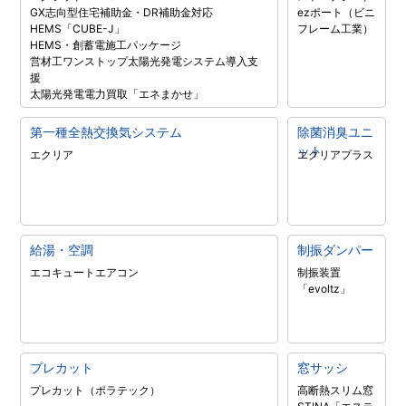
GX志向型住宅補助金・DR補助金対応
ezポート（ビニ
HEMS「CUBE-J」
フレーム工業）
HEMS・創蓄電施工パッケージ
営材工ワンストップ太陽光発電システム導入支
援
太陽光発電電力買取「エネまかせ」
第一種全熱交換気システム
除菌消臭ユニ
ット
エクリア
エクリアプラス
給湯・空調
制振ダンパー
エコキュート
エアコン
制振装置
「evoltz」
プレカット
窓サッシ
プレカット（ポラテック）
高断熱スリム窓