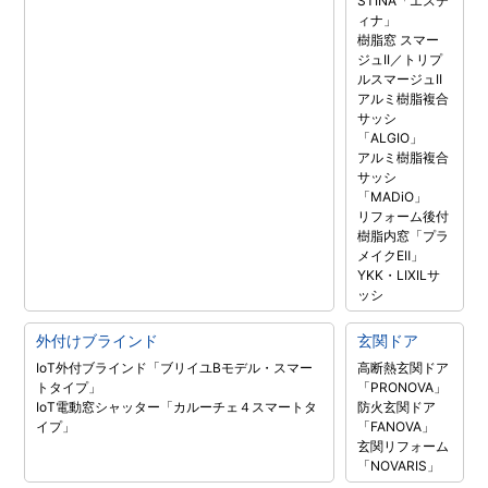
STINA「エステ
ィナ」
樹脂窓 スマー
ジュII／トリプ
ルスマージュII
アルミ樹脂複合
サッシ
「ALGIO」
アルミ樹脂複合
サッシ
「MADiO」
リフォーム後付
樹脂内窓「プラ
メイクEⅡ」
YKK・LIXILサ
ッシ
外付けブラインド
玄関ドア
IoT外付ブラインド「ブリイユBモデル・スマー
高断熱玄関ドア
トタイプ」
「PRONOVA」
IoT電動窓シャッター「カルーチェ４スマートタ
防火玄関ドア
イプ」
「FANOVA」
玄関リフォーム
「NOVARIS」