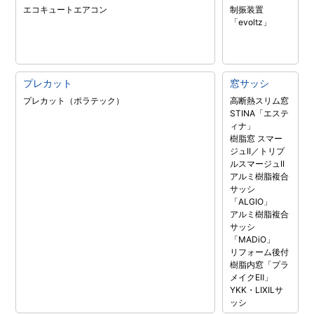
エコキュート
エアコン
制振装置
「evoltz」
プレカット
窓サッシ
プレカット（ポラテック）
高断熱スリム窓
STINA「エステ
ィナ」
樹脂窓 スマー
ジュII／トリプ
ルスマージュII
アルミ樹脂複合
サッシ
「ALGIO」
アルミ樹脂複合
サッシ
「MADiO」
リフォーム後付
樹脂内窓「プラ
メイクEⅡ」
YKK・LIXILサ
ッシ