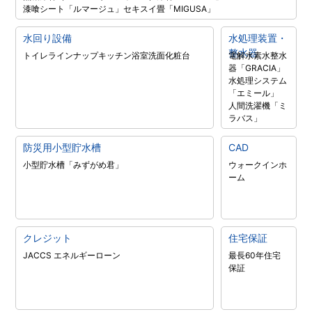
漆喰シート「ルマージュ」
セキスイ畳「MIGUSA」
水回り設備
水処理装置・
整水器
トイレラインナップ
キッチン
浴室
洗面化粧台
電解水素水整水
器「GRACIA」
水処理システム
「エミール」
人間洗濯機「ミ
ラバス」
防災用小型貯水槽
CAD
小型貯水槽「みずがめ君」
ウォークインホ
ーム
クレジット
住宅保証
JACCS エネルギーローン
最長60年住宅
保証