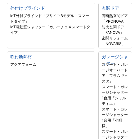
外付けブラインド
玄関ドア
IoT外付ブラインド「ブリイユBモデル・スマー
高断熱玄関ドア
トタイプ」
「PRONOVA」
IoT電動窓シャッター「カルーチェ４スマートタ
防火玄関ドア
イプ」
「FANOVA」
玄関リフォーム
「NOVARIS」
吹付断熱材
ガレージシャ
ッター
アクアフォーム
スマート・ガレ
ージオーバード
ア「フラムヴェ
スタ」
スマート・ガレ
ージシャッター
1台用「シャル
ティエ」
スマート・ガレ
ージシャッター
1台用「小町
様」
スマート・ガレ
ージシャッター