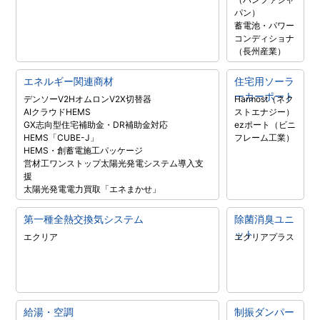
パン）
蓄電池・パワー
コンディショナ
（長州産業）
エネルギー関連商材
住宅用ソーラ
ーカーポート
デンソーV2H
オムロンV2X
切替器
Harmost（ネク
AIクラウドHEMS
ストエナジー）
GX志向型住宅補助金・DR補助金対応
ezポート（ビニ
HEMS「CUBE-J」
フレーム工業）
HEMS・創蓄電施工パッケージ
営材工ワンストップ太陽光発電システム導入支
援
太陽光発電電力買取「エネまかせ」
第一種全熱交換気システム
除菌消臭ユニ
ット
エクリア
エクリアプラス
給湯・空調
制振ダンパー