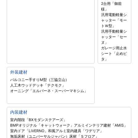
2台用「御前
様」
汎用電動軽量シ
ャッター「モー
トＷ型」
汎用手動軽量シ
ャッター「セー
ヌ」
ガレージ用止水
シート「止めピ
タ」
外装建材
バルコニー手すりM型（三協立山）
人工木ウッドデッキ「テクモク」
オーニング「エルバーネ・スーパーマキシム」
内装建材
室内階段「BXモダンステアーズ」
BMPオリジナル「キャットウォーク」
アルミインテリア建材「AMiS」
室内ドア「LiVERNO」
和風アルミ室内建具「ワデリア」
無垢床材（ユニバーサルジャパン）
床材「Ｓフロア」