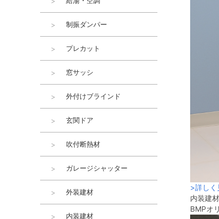
給湯・空調
制振ダンパー
プレカット
窓サッシ
外付けブラインド
玄関ドア
吹付断熱材
ガレージシャッター
>
詳しく
外装建材
内装建
BMPオ
内装建材