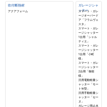
吹付断熱材
ガレージシャ
ッター
アクアフォーム
スマート・ガレ
ージオーバード
ア「フラムヴェ
スタ」
スマート・ガレ
ージシャッター
1台用「シャル
ティエ」
スマート・ガレ
ージシャッター
1台用「小町
様」
スマート・ガレ
ージシャッター
2台用「御前
様」
汎用電動軽量シ
ャッター「モー
トＷ型」
汎用手動軽量シ
ャッター「セー
ヌ」
ガレージ用止水