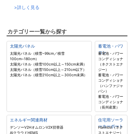
>
詳しく見る
カテゴリー一覧から探す
太陽光パネル
蓄電池・パワ
コン
太陽光パネル（積雪~99cm／積雪
蓄電池・パワー
100cm~180cm）
コンディショナ
太陽光パネル（積雪100cm以上～150cm未満）
（ネクストエナ
太陽光パネル（積雪150cm以上～210cm以下）
ジー）
太陽光パネル（積雪210cm以上～300cm未満）
蓄電池・パワー
コンディショナ
（ハンファジャ
パン）
蓄電池・パワー
コンディショナ
（長州産業）
エネルギー関連商材
住宅用ソーラ
ーカーポート
デンソーV2H
オムロンV2X
切替器
Harmost（ネク
AIクラウドHEMS
ストエナジー）