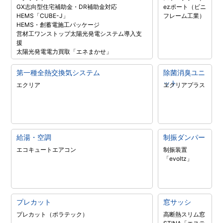
GX志向型住宅補助金・DR補助金対応
ezポート（ビニ
HEMS「CUBE-J」
フレーム工業）
HEMS・創蓄電施工パッケージ
営材工ワンストップ太陽光発電システム導入支
援
太陽光発電電力買取「エネまかせ」
第一種全熱交換気システム
除菌消臭ユニ
ット
エクリア
エクリアプラス
給湯・空調
制振ダンパー
エコキュート
エアコン
制振装置
「evoltz」
プレカット
窓サッシ
プレカット（ポラテック）
高断熱スリム窓