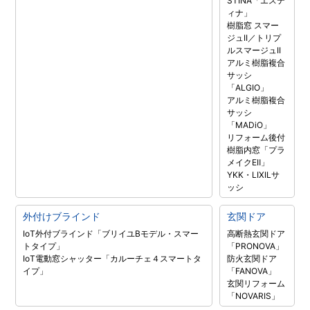
STINA「エステ
ィナ」
樹脂窓 スマー
ジュII／トリプ
ルスマージュII
アルミ樹脂複合
サッシ
「ALGIO」
アルミ樹脂複合
サッシ
「MADiO」
リフォーム後付
樹脂内窓「プラ
メイクEⅡ」
YKK・LIXILサ
ッシ
外付けブラインド
玄関ドア
IoT外付ブラインド「ブリイユBモデル・スマー
高断熱玄関ドア
トタイプ」
「PRONOVA」
IoT電動窓シャッター「カルーチェ４スマートタ
防火玄関ドア
イプ」
「FANOVA」
玄関リフォーム
「NOVARIS」