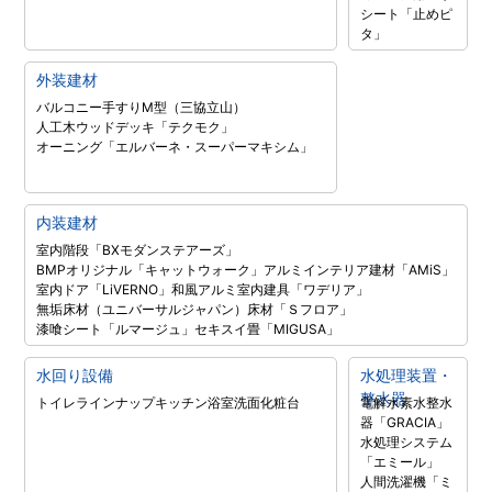
シート「止めピ
タ」
外装建材
バルコニー手すりM型（三協立山）
人工木ウッドデッキ「テクモク」
オーニング「エルバーネ・スーパーマキシム」
内装建材
室内階段「BXモダンステアーズ」
BMPオリジナル「キャットウォーク」
アルミインテリア建材「AMiS」
室内ドア「LiVERNO」
和風アルミ室内建具「ワデリア」
無垢床材（ユニバーサルジャパン）
床材「Ｓフロア」
漆喰シート「ルマージュ」
セキスイ畳「MIGUSA」
水回り設備
水処理装置・
整水器
トイレラインナップ
キッチン
浴室
洗面化粧台
電解水素水整水
器「GRACIA」
水処理システム
「エミール」
人間洗濯機「ミ