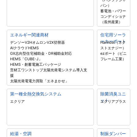
パン）
蓄電池・パワー
コンディショナ
（長州産業）
エネルギー関連商材
住宅用ソーラ
ーカーポート
デンソーV2H
オムロンV2X
切替器
Harmost（ネク
AIクラウドHEMS
ストエナジー）
GX志向型住宅補助金・DR補助金対応
ezポート（ビニ
HEMS「CUBE-J」
フレーム工業）
HEMS・創蓄電施工パッケージ
営材工ワンストップ太陽光発電システム導入支
援
太陽光発電電力買取「エネまかせ」
第一種全熱交換気システム
除菌消臭ユニ
ット
エクリア
エクリアプラス
給湯・空調
制振ダンパー