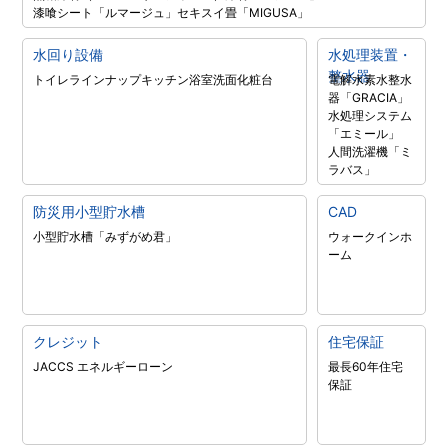
漆喰シート「ルマージュ」
セキスイ畳「MIGUSA」
水回り設備
水処理装置・
整水器
トイレラインナップ
キッチン
浴室
洗面化粧台
電解水素水整水
器「GRACIA」
水処理システム
「エミール」
人間洗濯機「ミ
ラバス」
防災用小型貯水槽
CAD
小型貯水槽「みずがめ君」
ウォークインホ
ーム
クレジット
住宅保証
JACCS エネルギーローン
最長60年住宅
保証