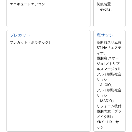
エコキュート
エアコン
制振装置
「evoltz」
プレカット
窓サッシ
プレカット（ポラテック）
高断熱スリム窓
STINA「エステ
ィナ」
樹脂窓 スマー
ジュII／トリプ
ルスマージュII
アルミ樹脂複合
サッシ
「ALGIO」
アルミ樹脂複合
サッシ
「MADiO」
リフォーム後付
樹脂内窓「プラ
メイクEⅡ」
YKK・LIXILサ
ッシ