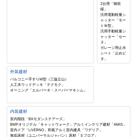
2台用「御前
様」
汎用電動軽量シ
ャッター「モー
トＷ型」
汎用手動軽量シ
ャッター「セー
ヌ」
ガレージ用止水
シート「止めピ
タ」
外装建材
バルコニー手すりM型（三協立山）
人工木ウッドデッキ「テクモク」
オーニング「エルバーネ・スーパーマキシム」
内装建材
室内階段「BXモダンステアーズ」
BMPオリジナル「キャットウォーク」
アルミインテリア建材「AMiS」
室内ドア「LiVERNO」
和風アルミ室内建具「ワデリア」
無垢床材（ユニバーサルジャパン）
床材「Ｓフロア」