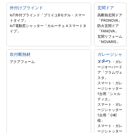
外付けブラインド
玄関ドア
IoT外付ブラインド「ブリイユBモデル・スマー
高断熱玄関ドア
トタイプ」
「PRONOVA」
IoT電動窓シャッター「カルーチェ４スマートタ
防火玄関ドア
イプ」
「FANOVA」
玄関リフォーム
「NOVARIS」
吹付断熱材
ガレージシャ
ッター
アクアフォーム
スマート・ガレ
ージオーバード
ア「フラムヴェ
スタ」
スマート・ガレ
ージシャッター
1台用「シャル
ティエ」
スマート・ガレ
ージシャッター
1台用「小町
様」
スマート・ガレ
ージシャッター