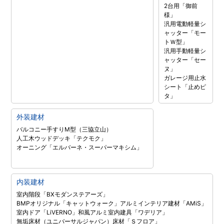
2台用「御前
様」
汎用電動軽量シ
ャッター「モー
トＷ型」
汎用手動軽量シ
ャッター「セー
ヌ」
ガレージ用止水
シート「止めピ
タ」
外装建材
バルコニー手すりM型（三協立山）
人工木ウッドデッキ「テクモク」
オーニング「エルバーネ・スーパーマキシム」
内装建材
室内階段「BXモダンステアーズ」
BMPオリジナル「キャットウォーク」
アルミインテリア建材「AMiS」
室内ドア「LiVERNO」
和風アルミ室内建具「ワデリア」
無垢床材（ユニバーサルジャパン）
床材「Ｓフロア」