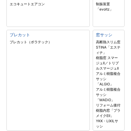
エコキュート
エアコン
制振装置
「evoltz」
プレカット
窓サッシ
プレカット（ポラテック）
高断熱スリム窓
STINA「エステ
ィナ」
樹脂窓 スマー
ジュII／トリプ
ルスマージュII
アルミ樹脂複合
サッシ
「ALGIO」
アルミ樹脂複合
サッシ
「MADiO」
リフォーム後付
樹脂内窓「プラ
メイクEⅡ」
YKK・LIXILサ
ッシ