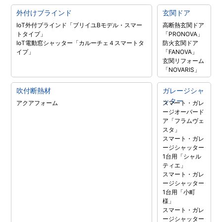
外付けブラインド
玄関ドア
IoT外付ブラインド「ブリイユBモデル・スマー
高断熱玄関ドア
トタイプ」
「PRONOVA」
IoT電動窓シャッター「カルーチェ４スマートタ
防火玄関ドア
イプ」
「FANOVA」
玄関リフォーム
「NOVARIS」
吹付断熱材
ガレージシャ
ッター
アクアフォーム
スマート・ガレ
ージオーバード
ア「フラムヴェ
スタ」
スマート・ガレ
ージシャッター
1台用「シャル
ティエ」
スマート・ガレ
ージシャッター
1台用「小町
様」
スマート・ガレ
ージシャッター