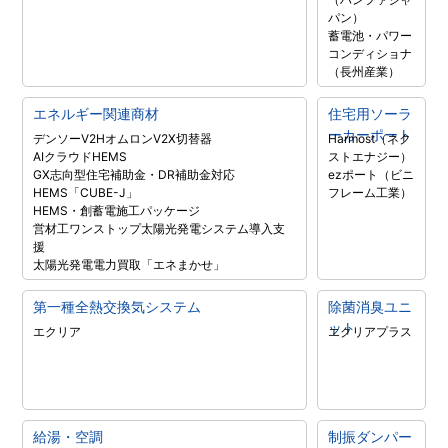
パン）
蓄電池・パワー
コンディショナ
（長州産業）
エネルギー関連商材
住宅用ソーラ
ーカーポート
デンソーV2H
オムロンV2X
切替器
Harmost（ネク
AIクラウドHEMS
ストエナジー）
GX志向型住宅補助金・DR補助金対応
ezポート（ビニ
HEMS「CUBE-J」
フレーム工業）
HEMS・創蓄電施工パッケージ
営材工ワンストップ太陽光発電システム導入支
援
太陽光発電電力買取「エネまかせ」
第一種全熱交換気システム
除菌消臭ユニ
ット
エクリア
エクリアプラス
給湯・空調
制振ダンパー