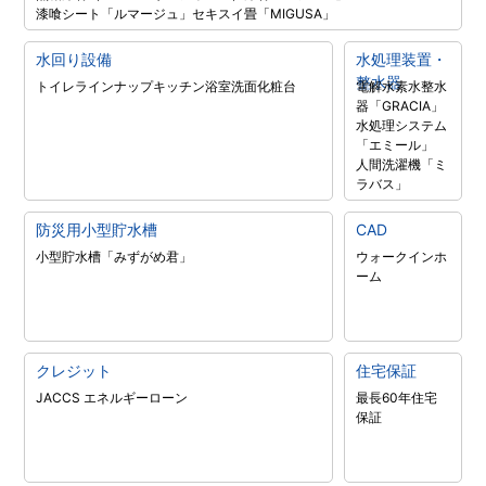
漆喰シート「ルマージュ」
セキスイ畳「MIGUSA」
水回り設備
水処理装置・
整水器
トイレラインナップ
キッチン
浴室
洗面化粧台
電解水素水整水
器「GRACIA」
水処理システム
「エミール」
人間洗濯機「ミ
ラバス」
防災用小型貯水槽
CAD
小型貯水槽「みずがめ君」
ウォークインホ
ーム
クレジット
住宅保証
JACCS エネルギーローン
最長60年住宅
保証