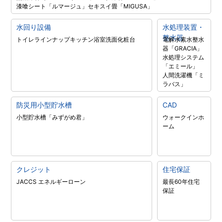
漆喰シート「ルマージュ」
セキスイ畳「MIGUSA」
水回り設備
水処理装置・
整水器
トイレラインナップ
キッチン
浴室
洗面化粧台
電解水素水整水
器「GRACIA」
水処理システム
「エミール」
人間洗濯機「ミ
ラバス」
防災用小型貯水槽
CAD
小型貯水槽「みずがめ君」
ウォークインホ
ーム
クレジット
住宅保証
JACCS エネルギーローン
最長60年住宅
保証