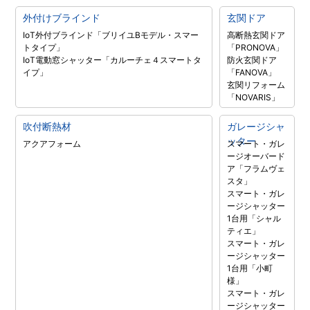
外付けブラインド
玄関ドア
IoT外付ブラインド「ブリイユBモデル・スマー
高断熱玄関ドア
トタイプ」
「PRONOVA」
IoT電動窓シャッター「カルーチェ４スマートタ
防火玄関ドア
イプ」
「FANOVA」
玄関リフォーム
「NOVARIS」
吹付断熱材
ガレージシャ
ッター
アクアフォーム
スマート・ガレ
ージオーバード
ア「フラムヴェ
スタ」
スマート・ガレ
ージシャッター
1台用「シャル
ティエ」
スマート・ガレ
ージシャッター
1台用「小町
様」
スマート・ガレ
ージシャッター