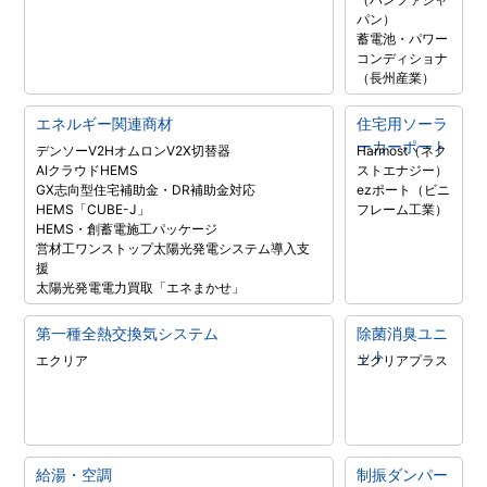
パン）
蓄電池・パワー
コンディショナ
（長州産業）
エネルギー関連商材
住宅用ソーラ
ーカーポート
デンソーV2H
オムロンV2X
切替器
Harmost（ネク
AIクラウドHEMS
ストエナジー）
GX志向型住宅補助金・DR補助金対応
ezポート（ビニ
HEMS「CUBE-J」
フレーム工業）
HEMS・創蓄電施工パッケージ
営材工ワンストップ太陽光発電システム導入支
援
太陽光発電電力買取「エネまかせ」
第一種全熱交換気システム
除菌消臭ユニ
ット
エクリア
エクリアプラス
給湯・空調
制振ダンパー