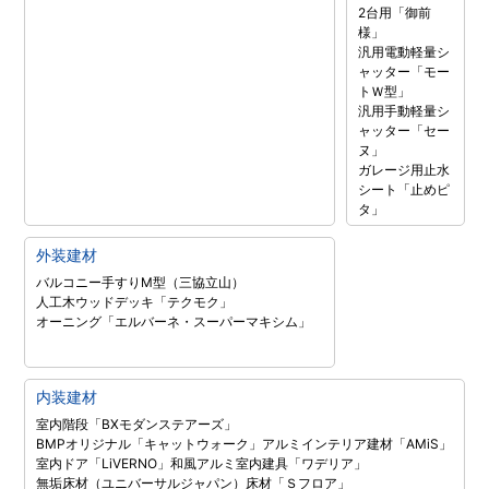
2台用「御前
様」
汎用電動軽量シ
ャッター「モー
トＷ型」
汎用手動軽量シ
ャッター「セー
ヌ」
ガレージ用止水
シート「止めピ
タ」
外装建材
バルコニー手すりM型（三協立山）
人工木ウッドデッキ「テクモク」
オーニング「エルバーネ・スーパーマキシム」
内装建材
室内階段「BXモダンステアーズ」
BMPオリジナル「キャットウォーク」
アルミインテリア建材「AMiS」
室内ドア「LiVERNO」
和風アルミ室内建具「ワデリア」
無垢床材（ユニバーサルジャパン）
床材「Ｓフロア」