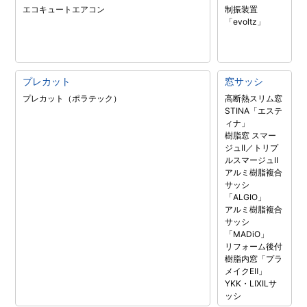
エコキュート
エアコン
制振装置
「evoltz」
プレカット
窓サッシ
プレカット（ポラテック）
高断熱スリム窓
STINA「エステ
ィナ」
樹脂窓 スマー
ジュII／トリプ
ルスマージュII
アルミ樹脂複合
サッシ
「ALGIO」
アルミ樹脂複合
サッシ
「MADiO」
リフォーム後付
樹脂内窓「プラ
メイクEⅡ」
YKK・LIXILサ
ッシ