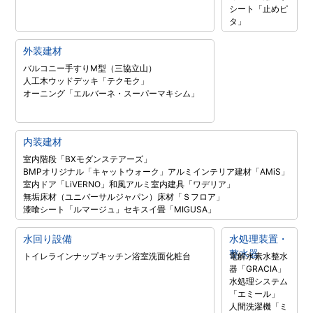
シート「止めピ
タ」
外装建材
バルコニー手すりM型（三協立山）
人工木ウッドデッキ「テクモク」
オーニング「エルバーネ・スーパーマキシム」
内装建材
室内階段「BXモダンステアーズ」
BMPオリジナル「キャットウォーク」
アルミインテリア建材「AMiS」
室内ドア「LiVERNO」
和風アルミ室内建具「ワデリア」
無垢床材（ユニバーサルジャパン）
床材「Ｓフロア」
漆喰シート「ルマージュ」
セキスイ畳「MIGUSA」
水回り設備
水処理装置・
整水器
トイレラインナップ
キッチン
浴室
洗面化粧台
電解水素水整水
器「GRACIA」
水処理システム
「エミール」
人間洗濯機「ミ