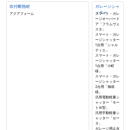
吹付断熱材
ガレージシャ
ッター
アクアフォーム
スマート・ガレ
ージオーバード
ア「フラムヴェ
スタ」
スマート・ガレ
ージシャッター
1台用「シャル
ティエ」
スマート・ガレ
ージシャッター
1台用「小町
様」
スマート・ガレ
ージシャッター
2台用「御前
様」
汎用電動軽量シ
ャッター「モー
トＷ型」
汎用手動軽量シ
ャッター「セー
ヌ」
ガレージ用止水