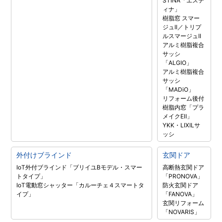
STINA「エステ
ィナ」
樹脂窓 スマー
ジュII／トリプ
ルスマージュII
アルミ樹脂複合
サッシ
「ALGIO」
アルミ樹脂複合
サッシ
「MADiO」
リフォーム後付
樹脂内窓「プラ
メイクEⅡ」
YKK・LIXILサ
ッシ
外付けブラインド
玄関ドア
IoT外付ブラインド「ブリイユBモデル・スマー
高断熱玄関ドア
トタイプ」
「PRONOVA」
IoT電動窓シャッター「カルーチェ４スマートタ
防火玄関ドア
イプ」
「FANOVA」
玄関リフォーム
「NOVARIS」