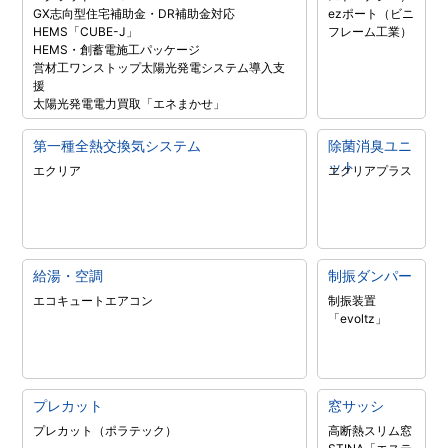
GX志向型住宅補助金・DR補助金対応
ezポート（ビニ
HEMS「CUBE-J」
フレーム工業）
HEMS・創蓄電施工パッケージ
営材工ワンストップ太陽光発電システム導入支
援
太陽光発電電力買取「エネまかせ」
第一種全熱交換気システム
除菌消臭ユニ
ット
エクリア
エクリアプラス
給湯・空調
制振ダンパー
エコキュート
エアコン
制振装置
「evoltz」
プレカット
窓サッシ
プレカット（ポラテック）
高断熱スリム窓