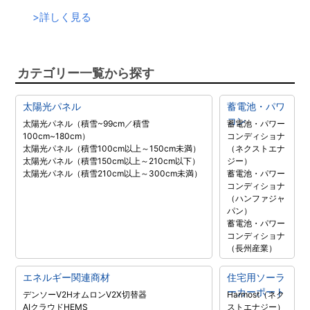
>
詳しく見る
カテゴリー一覧から探す
太陽光パネル
蓄電池・パワ
コン
太陽光パネル（積雪~99cm／積雪
蓄電池・パワー
100cm~180cm）
コンディショナ
太陽光パネル（積雪100cm以上～150cm未満）
（ネクストエナ
太陽光パネル（積雪150cm以上～210cm以下）
ジー）
太陽光パネル（積雪210cm以上～300cm未満）
蓄電池・パワー
コンディショナ
（ハンファジャ
パン）
蓄電池・パワー
コンディショナ
（長州産業）
エネルギー関連商材
住宅用ソーラ
ーカーポート
デンソーV2H
オムロンV2X
切替器
Harmost（ネク
AIクラウドHEMS
ストエナジー）