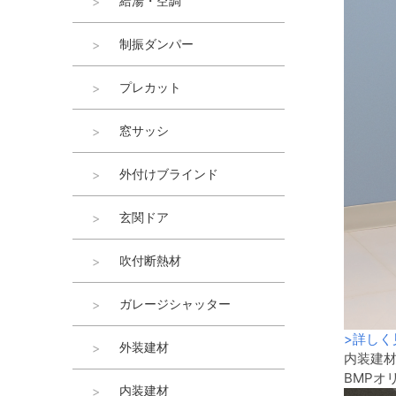
給湯・空調
制振ダンパー
プレカット
窓サッシ
外付けブラインド
玄関ドア
吹付断熱材
ガレージシャッター
>
詳しく
外装建材
内装建
BMPオ
内装建材