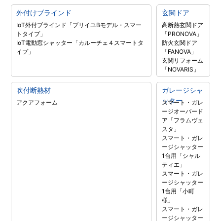
外付けブラインド
玄関ドア
IoT外付ブラインド「ブリイユBモデル・スマー
高断熱玄関ドア
トタイプ」
「PRONOVA」
IoT電動窓シャッター「カルーチェ４スマートタ
防火玄関ドア
イプ」
「FANOVA」
玄関リフォーム
「NOVARIS」
吹付断熱材
ガレージシャ
ッター
アクアフォーム
スマート・ガレ
ージオーバード
ア「フラムヴェ
スタ」
スマート・ガレ
ージシャッター
1台用「シャル
ティエ」
スマート・ガレ
ージシャッター
1台用「小町
様」
スマート・ガレ
ージシャッター