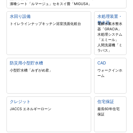
漆喰シート「ルマージュ」
セキスイ畳「MIGUSA」
水回り設備
水処理装置・
整水器
トイレラインナップ
キッチン
浴室
洗面化粧台
電解水素水整水
器「GRACIA」
水処理システム
「エミール」
人間洗濯機「ミ
ラバス」
防災用小型貯水槽
CAD
小型貯水槽「みずがめ君」
ウォークインホ
ーム
クレジット
住宅保証
JACCS エネルギーローン
最長60年住宅
保証