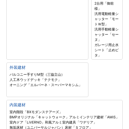
2台用「御前
様」
汎用電動軽量シ
ャッター「モー
トＷ型」
汎用手動軽量シ
ャッター「セー
ヌ」
ガレージ用止水
シート「止めピ
タ」
外装建材
バルコニー手すりM型（三協立山）
人工木ウッドデッキ「テクモク」
オーニング「エルバーネ・スーパーマキシム」
内装建材
室内階段「BXモダンステアーズ」
BMPオリジナル「キャットウォーク」
アルミインテリア建材「AMiS」
室内ドア「LiVERNO」
和風アルミ室内建具「ワデリア」
無垢床材（ユニバーサルジャパン）
床材「Ｓフロア」