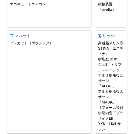
エコキュート
エアコン
制振装置
「evoltz」
プレカット
窓サッシ
プレカット（ポラテック）
高断熱スリム窓
STINA「エステ
ィナ」
樹脂窓 スマー
ジュII／トリプ
ルスマージュII
アルミ樹脂複合
サッシ
「ALGIO」
アルミ樹脂複合
サッシ
「MADiO」
リフォーム後付
樹脂内窓「プラ
メイクEⅡ」
YKK・LIXILサ
ッシ