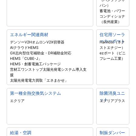
パン）
蓄電池・パワー
コンディショナ
（長州産業）
エネルギー関連商材
住宅用ソーラ
ーカーポート
デンソーV2H
オムロンV2X
切替器
Harmost（ネク
AIクラウドHEMS
ストエナジー）
GX志向型住宅補助金・DR補助金対応
ezポート（ビニ
HEMS「CUBE-J」
フレーム工業）
HEMS・創蓄電施工パッケージ
営材工ワンストップ太陽光発電システム導入支
援
太陽光発電電力買取「エネまかせ」
第一種全熱交換気システム
除菌消臭ユニ
ット
エクリア
エクリアプラス
給湯・空調
制振ダンパー