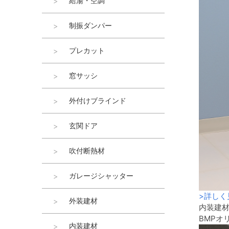
給湯・空調
制振ダンパー
プレカット
窓サッシ
外付けブラインド
玄関ドア
吹付断熱材
ガレージシャッター
>
詳しく
外装建材
内装建
BMPオ
内装建材