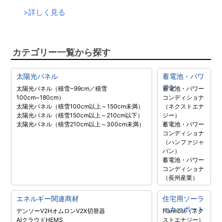
>
詳しく見る
カテゴリー一覧から探す
太陽光パネル
蓄電池・パワ
コン
太陽光パネル（積雪~99cm／積雪
蓄電池・パワー
100cm~180cm）
コンディショナ
太陽光パネル（積雪100cm以上～150cm未満）
（ネクストエナ
太陽光パネル（積雪150cm以上～210cm以下）
ジー）
太陽光パネル（積雪210cm以上～300cm未満）
蓄電池・パワー
コンディショナ
（ハンファジャ
パン）
蓄電池・パワー
コンディショナ
（長州産業）
エネルギー関連商材
住宅用ソーラ
ーカーポート
デンソーV2H
オムロンV2X
切替器
Harmost（ネク
AIクラウドHEMS
ストエナジー）