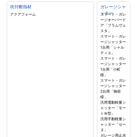
吹付断熱材
ガレージシャ
ッター
アクアフォーム
スマート・ガレ
ージオーバード
ア「フラムヴェ
スタ」
スマート・ガレ
ージシャッター
1台用「シャル
ティエ」
スマート・ガレ
ージシャッター
1台用「小町
様」
スマート・ガレ
ージシャッター
2台用「御前
様」
汎用電動軽量シ
ャッター「モー
トＷ型」
汎用手動軽量シ
ャッター「セー
ヌ」
ガレージ用止水