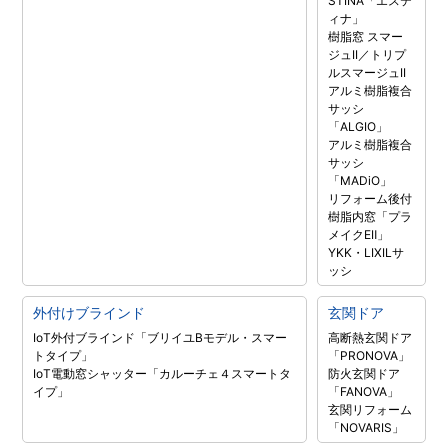
STINA「エステ
ィナ」
樹脂窓 スマー
ジュII／トリプ
ルスマージュII
アルミ樹脂複合
サッシ
「ALGIO」
アルミ樹脂複合
サッシ
「MADiO」
リフォーム後付
樹脂内窓「プラ
メイクEⅡ」
YKK・LIXILサ
ッシ
外付けブラインド
玄関ドア
IoT外付ブラインド「ブリイユBモデル・スマー
高断熱玄関ドア
トタイプ」
「PRONOVA」
IoT電動窓シャッター「カルーチェ４スマートタ
防火玄関ドア
イプ」
「FANOVA」
玄関リフォーム
「NOVARIS」