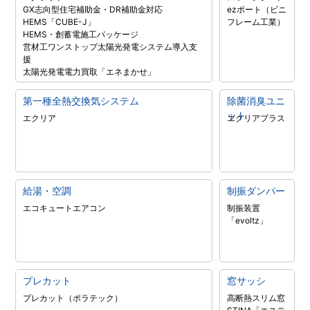
GX志向型住宅補助金・DR補助金対応
ezポート（ビニ
HEMS「CUBE-J」
フレーム工業）
HEMS・創蓄電施工パッケージ
営材工ワンストップ太陽光発電システム導入支
援
太陽光発電電力買取「エネまかせ」
第一種全熱交換気システム
除菌消臭ユニ
ット
エクリア
エクリアプラス
給湯・空調
制振ダンパー
エコキュート
エアコン
制振装置
「evoltz」
プレカット
窓サッシ
プレカット（ポラテック）
高断熱スリム窓