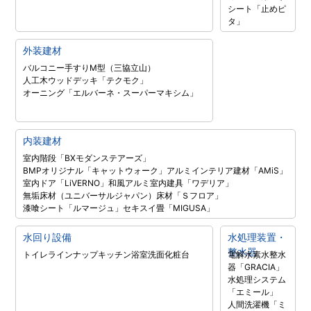
シート「止めピ
タ」
外装建材
バルコニー手すりM型（三協立山）
人工木ウッドデッキ「テクモク」
オーニング「エルバーネ・スーパーマキシム」
内装建材
室内階段「BXモダンステアーズ」
BMPオリジナル「キャットウォーク」
アルミインテリア建材「AMiS」
室内ドア「LiVERNO」
和風アルミ室内建具「ワデリア」
無垢床材（ユニバーサルジャパン）
床材「Ｓフロア」
漆喰シート「ルマージュ」
セキスイ畳「MIGUSA」
水回り設備
水処理装置・
整水器
トイレラインナップ
キッチン
浴室
洗面化粧台
電解水素水整水
器「GRACIA」
水処理システム
「エミール」
人間洗濯機「ミ