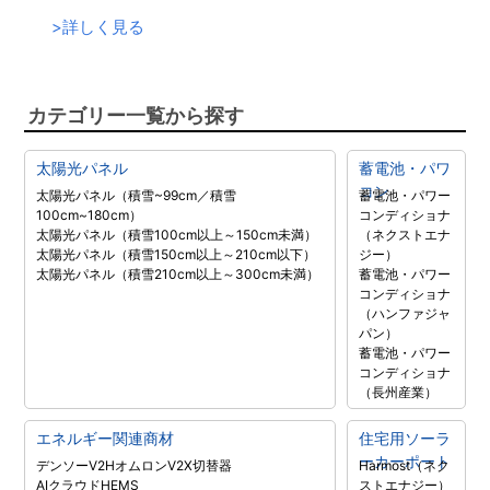
>
詳しく見る
カテゴリー一覧から探す
太陽光パネル
蓄電池・パワ
コン
太陽光パネル（積雪~99cm／積雪
蓄電池・パワー
100cm~180cm）
コンディショナ
太陽光パネル（積雪100cm以上～150cm未満）
（ネクストエナ
太陽光パネル（積雪150cm以上～210cm以下）
ジー）
太陽光パネル（積雪210cm以上～300cm未満）
蓄電池・パワー
コンディショナ
（ハンファジャ
パン）
蓄電池・パワー
コンディショナ
（長州産業）
エネルギー関連商材
住宅用ソーラ
ーカーポート
デンソーV2H
オムロンV2X
切替器
Harmost（ネク
AIクラウドHEMS
ストエナジー）