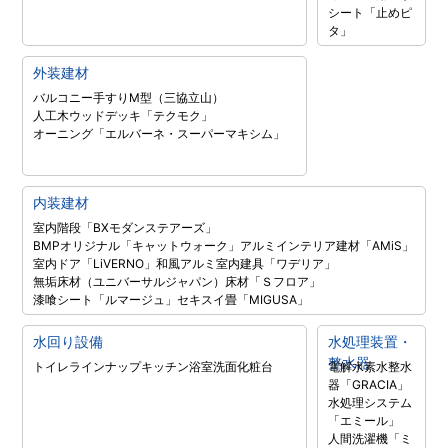
シート「止めピ
タ」
外装建材
バルコニー手すりM型（三協立山）
人工木ウッドデッキ「テクモク」
オーニング「エルバーネ・スーパーマキシム」
内装建材
室内階段「BXモダンステアーズ」
BMPオリジナル「キャットウォーク」
アルミインテリア建材「AMiS」
室内ドア「LiVERNO」
和風アルミ室内建具「ワデリア」
無垢床材（ユニバーサルジャパン）
床材「Ｓフロア」
漆喰シート「ルマージュ」
セキスイ畳「MIGUSA」
水回り設備
水処理装置・
整水器
トイレラインナップ
キッチン
浴室
洗面化粧台
電解水素水整水
器「GRACIA」
水処理システム
「エミール」
人間洗濯機「ミ