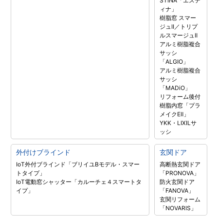
STINA「エステ
ィナ」
樹脂窓 スマー
ジュII／トリプ
ルスマージュII
アルミ樹脂複合
サッシ
「ALGIO」
アルミ樹脂複合
サッシ
「MADiO」
リフォーム後付
樹脂内窓「プラ
メイクEⅡ」
YKK・LIXILサ
ッシ
外付けブラインド
玄関ドア
IoT外付ブラインド「ブリイユBモデル・スマー
高断熱玄関ドア
トタイプ」
「PRONOVA」
IoT電動窓シャッター「カルーチェ４スマートタ
防火玄関ドア
イプ」
「FANOVA」
玄関リフォーム
「NOVARIS」