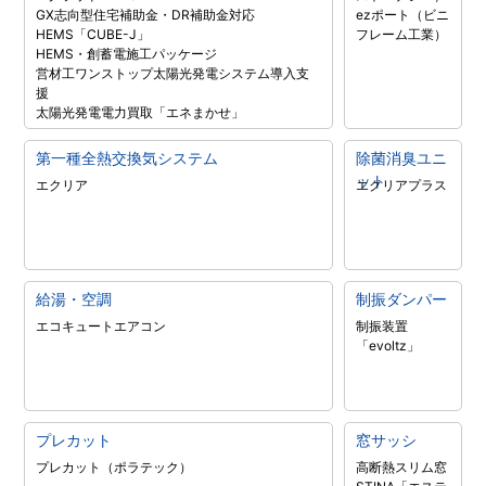
GX志向型住宅補助金・DR補助金対応
ezポート（ビニ
HEMS「CUBE-J」
フレーム工業）
HEMS・創蓄電施工パッケージ
営材工ワンストップ太陽光発電システム導入支
援
太陽光発電電力買取「エネまかせ」
第一種全熱交換気システム
除菌消臭ユニ
ット
エクリア
エクリアプラス
給湯・空調
制振ダンパー
エコキュート
エアコン
制振装置
「evoltz」
プレカット
窓サッシ
プレカット（ポラテック）
高断熱スリム窓