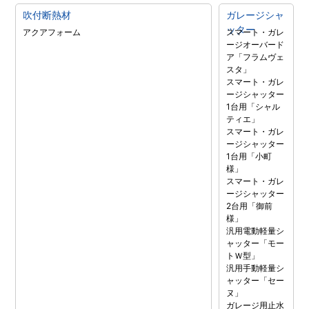
吹付断熱材
ガレージシャ
ッター
アクアフォーム
スマート・ガレ
ージオーバード
ア「フラムヴェ
スタ」
スマート・ガレ
ージシャッター
1台用「シャル
ティエ」
スマート・ガレ
ージシャッター
1台用「小町
様」
スマート・ガレ
ージシャッター
2台用「御前
様」
汎用電動軽量シ
ャッター「モー
トＷ型」
汎用手動軽量シ
ャッター「セー
ヌ」
ガレージ用止水