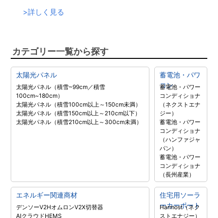
>
詳しく見る
カテゴリー一覧から探す
太陽光パネル
蓄電池・パワ
コン
太陽光パネル（積雪~99cm／積雪
蓄電池・パワー
100cm~180cm）
コンディショナ
太陽光パネル（積雪100cm以上～150cm未満）
（ネクストエナ
太陽光パネル（積雪150cm以上～210cm以下）
ジー）
太陽光パネル（積雪210cm以上～300cm未満）
蓄電池・パワー
コンディショナ
（ハンファジャ
パン）
蓄電池・パワー
コンディショナ
（長州産業）
エネルギー関連商材
住宅用ソーラ
ーカーポート
デンソーV2H
オムロンV2X
切替器
Harmost（ネク
AIクラウドHEMS
ストエナジー）