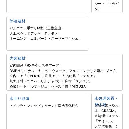
シート「止めピ
タ」
外装建材
バルコニー手すりM型（三協立山）
人工木ウッドデッキ「テクモク」
オーニング「エルバーネ・スーパーマキシム」
内装建材
室内階段「BXモダンステアーズ」
BMPオリジナル「キャットウォーク」
アルミインテリア建材「AMiS」
室内ドア「LiVERNO」
和風アルミ室内建具「ワデリア」
無垢床材（ユニバーサルジャパン）
床材「Ｓフロア」
漆喰シート「ルマージュ」
セキスイ畳「MIGUSA」
水回り設備
水処理装置・
整水器
トイレラインナップ
キッチン
浴室
洗面化粧台
電解水素水整水
器「GRACIA」
水処理システム
「エミール」
人間洗濯機「ミ