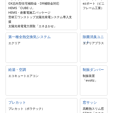
GX志向型住宅補助金・DR補助金対応
ezポート（ビニ
HEMS「CUBE-J」
フレーム工業）
HEMS・創蓄電施工パッケージ
営材工ワンストップ太陽光発電システム導入支
援
太陽光発電電力買取「エネまかせ」
第一種全熱交換気システム
除菌消臭ユニ
ット
エクリア
エクリアプラス
給湯・空調
制振ダンパー
エコキュート
エアコン
制振装置
「evoltz」
プレカット
窓サッシ
プレカット（ポラテック）
高断熱スリム窓