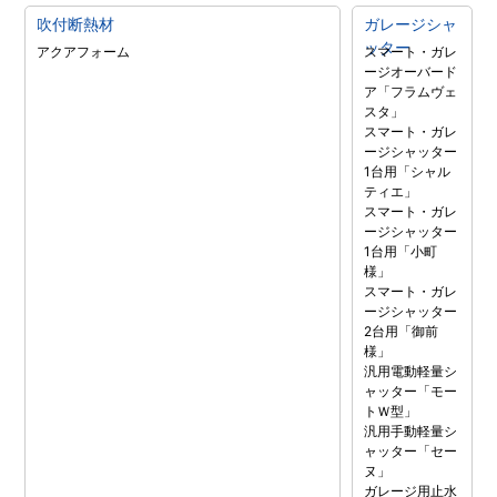
吹付断熱材
ガレージシャ
ッター
アクアフォーム
スマート・ガレ
ージオーバード
ア「フラムヴェ
スタ」
スマート・ガレ
ージシャッター
1台用「シャル
ティエ」
スマート・ガレ
ージシャッター
1台用「小町
様」
スマート・ガレ
ージシャッター
2台用「御前
様」
汎用電動軽量シ
ャッター「モー
トＷ型」
汎用手動軽量シ
ャッター「セー
ヌ」
ガレージ用止水