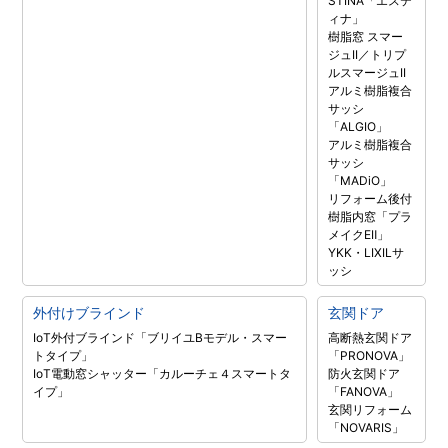
STINA「エステ
ィナ」
樹脂窓 スマー
ジュII／トリプ
ルスマージュII
アルミ樹脂複合
サッシ
「ALGIO」
アルミ樹脂複合
サッシ
「MADiO」
リフォーム後付
樹脂内窓「プラ
メイクEⅡ」
YKK・LIXILサ
ッシ
外付けブラインド
玄関ドア
IoT外付ブラインド「ブリイユBモデル・スマー
高断熱玄関ドア
トタイプ」
「PRONOVA」
IoT電動窓シャッター「カルーチェ４スマートタ
防火玄関ドア
イプ」
「FANOVA」
玄関リフォーム
「NOVARIS」