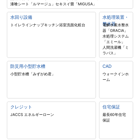
漆喰シート「ルマージュ」
セキスイ畳「MIGUSA」
水回り設備
水処理装置・
整水器
トイレラインナップ
キッチン
浴室
洗面化粧台
電解水素水整水
器「GRACIA」
水処理システム
「エミール」
人間洗濯機「ミ
ラバス」
防災用小型貯水槽
CAD
小型貯水槽「みずがめ君」
ウォークインホ
ーム
クレジット
住宅保証
JACCS エネルギーローン
最長60年住宅
保証