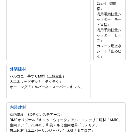
2台用「御前
様」
汎用電動軽量シ
ャッター「モー
トＷ型」
汎用手動軽量シ
ャッター「セー
ヌ」
ガレージ用止水
シート「止めピ
タ」
外装建材
バルコニー手すりM型（三協立山）
人工木ウッドデッキ「テクモク」
オーニング「エルバーネ・スーパーマキシム」
内装建材
室内階段「BXモダンステアーズ」
BMPオリジナル「キャットウォーク」
アルミインテリア建材「AMiS」
室内ドア「LiVERNO」
和風アルミ室内建具「ワデリア」
無垢床材（ユニバーサルジャパン）
床材「Ｓフロア」