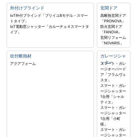
外付けブラインド
玄関ドア
IoT外付ブラインド「ブリイユBモデル・スマー
高断熱玄関ドア
トタイプ」
「PRONOVA」
IoT電動窓シャッター「カルーチェ４スマートタ
防火玄関ドア
イプ」
「FANOVA」
玄関リフォーム
「NOVARIS」
吹付断熱材
ガレージシャ
ッター
アクアフォーム
スマート・ガレ
ージオーバード
ア「フラムヴェ
スタ」
スマート・ガレ
ージシャッター
1台用「シャル
ティエ」
スマート・ガレ
ージシャッター
1台用「小町
様」
スマート・ガレ
ージシャッター