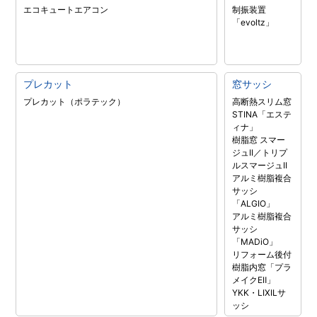
エコキュート
エアコン
制振装置
「evoltz」
プレカット
窓サッシ
プレカット（ポラテック）
高断熱スリム窓
STINA「エステ
ィナ」
樹脂窓 スマー
ジュII／トリプ
ルスマージュII
アルミ樹脂複合
サッシ
「ALGIO」
アルミ樹脂複合
サッシ
「MADiO」
リフォーム後付
樹脂内窓「プラ
メイクEⅡ」
YKK・LIXILサ
ッシ