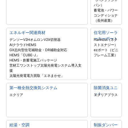
パン）
蓄電池・パワー
コンディショナ
（長州産業）
エネルギー関連商材
住宅用ソーラ
ーカーポート
デンソーV2H
オムロンV2X
切替器
Harmost（ネク
AIクラウドHEMS
ストエナジー）
GX志向型住宅補助金・DR補助金対応
ezポート（ビニ
HEMS「CUBE-J」
フレーム工業）
HEMS・創蓄電施工パッケージ
営材工ワンストップ太陽光発電システム導入支
援
太陽光発電電力買取「エネまかせ」
第一種全熱交換気システム
除菌消臭ユニ
ット
エクリア
エクリアプラス
給湯・空調
制振ダンパー