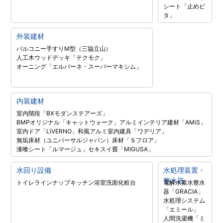
シート「止めピ
タ」
外装建材
バルコニー手すりM型（三協立山）
人工木ウッドデッキ「テクモク」
オーニング「エルバーネ・スーパーマキシム」
内装建材
室内階段「BXモダンステアーズ」
BMPオリジナル「キャットウォーク」
アルミインテリア建材「AMiS」
室内ドア「LiVERNO」
和風アルミ室内建具「ワデリア」
無垢床材（ユニバーサルジャパン）
床材「Ｓフロア」
漆喰シート「ルマージュ」
セキスイ畳「MIGUSA」
水回り設備
水処理装置・
整水器
トイレラインナップ
キッチン
浴室
洗面化粧台
電解水素水整水
器「GRACIA」
水処理システム
「エミール」
人間洗濯機「ミ