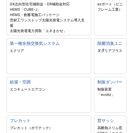
GX志向型住宅補助金・DR補助金対応
ezポート（ビニ
HEMS「CUBE-J」
フレーム工業）
HEMS・創蓄電施工パッケージ
営材工ワンストップ太陽光発電システム導入支
援
太陽光発電電力買取「エネまかせ」
第一種全熱交換気システム
除菌消臭ユニ
ット
エクリア
エクリアプラス
給湯・空調
制振ダンパー
エコキュート
エアコン
制振装置
「evoltz」
プレカット
窓サッシ
プレカット（ポラテック）
高断熱スリム窓