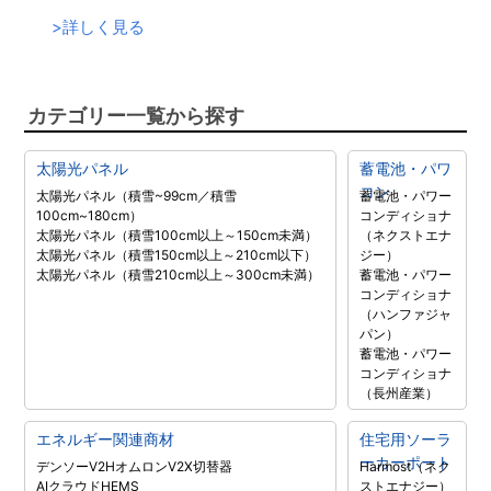
>
詳しく見る
カテゴリー一覧から探す
太陽光パネル
蓄電池・パワ
コン
太陽光パネル（積雪~99cm／積雪
蓄電池・パワー
100cm~180cm）
コンディショナ
太陽光パネル（積雪100cm以上～150cm未満）
（ネクストエナ
太陽光パネル（積雪150cm以上～210cm以下）
ジー）
太陽光パネル（積雪210cm以上～300cm未満）
蓄電池・パワー
コンディショナ
（ハンファジャ
パン）
蓄電池・パワー
コンディショナ
（長州産業）
エネルギー関連商材
住宅用ソーラ
ーカーポート
デンソーV2H
オムロンV2X
切替器
Harmost（ネク
AIクラウドHEMS
ストエナジー）