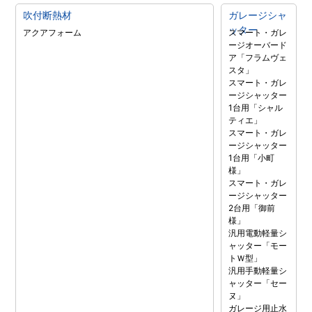
吹付断熱材
ガレージシャ
ッター
アクアフォーム
スマート・ガレ
ージオーバード
ア「フラムヴェ
スタ」
スマート・ガレ
ージシャッター
1台用「シャル
ティエ」
スマート・ガレ
ージシャッター
1台用「小町
様」
スマート・ガレ
ージシャッター
2台用「御前
様」
汎用電動軽量シ
ャッター「モー
トＷ型」
汎用手動軽量シ
ャッター「セー
ヌ」
ガレージ用止水