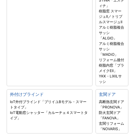
STINA「エステ
ィナ」
樹脂窓 スマー
ジュII／トリプ
ルスマージュII
アルミ樹脂複合
サッシ
「ALGIO」
アルミ樹脂複合
サッシ
「MADiO」
リフォーム後付
樹脂内窓「プラ
メイクEⅡ」
YKK・LIXILサ
ッシ
外付けブラインド
玄関ドア
IoT外付ブラインド「ブリイユBモデル・スマー
高断熱玄関ドア
トタイプ」
「PRONOVA」
IoT電動窓シャッター「カルーチェ４スマートタ
防火玄関ドア
イプ」
「FANOVA」
玄関リフォーム
「NOVARIS」