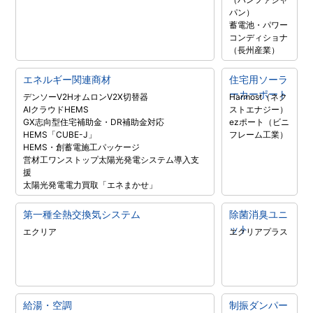
パン）
蓄電池・パワー
コンディショナ
（長州産業）
エネルギー関連商材
住宅用ソーラ
ーカーポート
デンソーV2H
オムロンV2X
切替器
Harmost（ネク
AIクラウドHEMS
ストエナジー）
GX志向型住宅補助金・DR補助金対応
ezポート（ビニ
HEMS「CUBE-J」
フレーム工業）
HEMS・創蓄電施工パッケージ
営材工ワンストップ太陽光発電システム導入支
援
太陽光発電電力買取「エネまかせ」
第一種全熱交換気システム
除菌消臭ユニ
ット
エクリア
エクリアプラス
給湯・空調
制振ダンパー