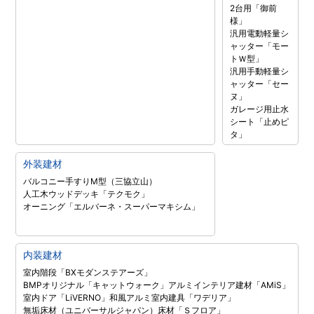
2台用「御前
様」
汎用電動軽量シ
ャッター「モー
トＷ型」
汎用手動軽量シ
ャッター「セー
ヌ」
ガレージ用止水
シート「止めピ
タ」
外装建材
バルコニー手すりM型（三協立山）
人工木ウッドデッキ「テクモク」
オーニング「エルバーネ・スーパーマキシム」
内装建材
室内階段「BXモダンステアーズ」
BMPオリジナル「キャットウォーク」
アルミインテリア建材「AMiS」
室内ドア「LiVERNO」
和風アルミ室内建具「ワデリア」
無垢床材（ユニバーサルジャパン）
床材「Ｓフロア」