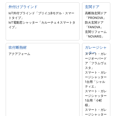
外付けブラインド
玄関ドア
IoT外付ブラインド「ブリイユBモデル・スマー
高断熱玄関ドア
トタイプ」
「PRONOVA」
IoT電動窓シャッター「カルーチェ４スマートタ
防火玄関ドア
イプ」
「FANOVA」
玄関リフォーム
「NOVARIS」
吹付断熱材
ガレージシャ
ッター
アクアフォーム
スマート・ガレ
ージオーバード
ア「フラムヴェ
スタ」
スマート・ガレ
ージシャッター
1台用「シャル
ティエ」
スマート・ガレ
ージシャッター
1台用「小町
様」
スマート・ガレ
ージシャッター