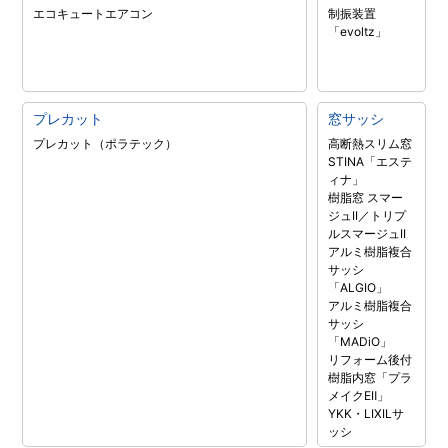
エコキュート
エアコン
制振装置
「evoltz」
プレカット
窓サッシ
プレカット（ポラテック）
高断熱スリム窓
STINA「エステ
ィナ」
樹脂窓 スマー
ジュII／トリプ
ルスマージュII
アルミ樹脂複合
サッシ
「ALGIO」
アルミ樹脂複合
サッシ
「MADiO」
リフォーム後付
樹脂内窓「プラ
メイクEⅡ」
YKK・LIXILサ
ッシ