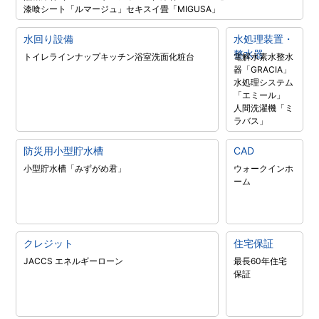
漆喰シート「ルマージュ」
セキスイ畳「MIGUSA」
水回り設備
水処理装置・
整水器
トイレラインナップ
キッチン
浴室
洗面化粧台
電解水素水整水
器「GRACIA」
水処理システム
「エミール」
人間洗濯機「ミ
ラバス」
防災用小型貯水槽
CAD
小型貯水槽「みずがめ君」
ウォークインホ
ーム
クレジット
住宅保証
JACCS エネルギーローン
最長60年住宅
保証