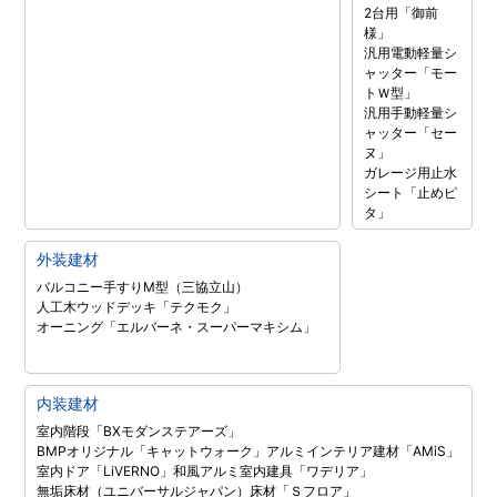
2台用「御前
様」
汎用電動軽量シ
ャッター「モー
トＷ型」
汎用手動軽量シ
ャッター「セー
ヌ」
ガレージ用止水
シート「止めピ
タ」
外装建材
バルコニー手すりM型（三協立山）
人工木ウッドデッキ「テクモク」
オーニング「エルバーネ・スーパーマキシム」
内装建材
室内階段「BXモダンステアーズ」
BMPオリジナル「キャットウォーク」
アルミインテリア建材「AMiS」
室内ドア「LiVERNO」
和風アルミ室内建具「ワデリア」
無垢床材（ユニバーサルジャパン）
床材「Ｓフロア」