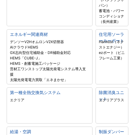
パン）
蓄電池・パワー
コンディショナ
（長州産業）
エネルギー関連商材
住宅用ソーラ
ーカーポート
デンソーV2H
オムロンV2X
切替器
Harmost（ネク
AIクラウドHEMS
ストエナジー）
GX志向型住宅補助金・DR補助金対応
ezポート（ビニ
HEMS「CUBE-J」
フレーム工業）
HEMS・創蓄電施工パッケージ
営材工ワンストップ太陽光発電システム導入支
援
太陽光発電電力買取「エネまかせ」
第一種全熱交換気システム
除菌消臭ユニ
ット
エクリア
エクリアプラス
給湯・空調
制振ダンパー