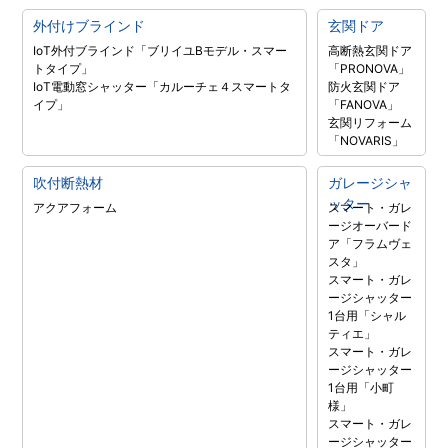
外付けブラインド
玄関ドア
IoT外付ブラインド「ブリイユBモデル・スマー
高断熱玄関ドア
トタイプ」
「PRONOVA」
IoT電動窓シャッター「カルーチェ４スマートタ
防火玄関ドア
イプ」
「FANOVA」
玄関リフォーム
「NOVARIS」
吹付断熱材
ガレージシャ
ッター
アクアフォーム
スマート・ガレ
ージオーバード
ア「フラムヴェ
スタ」
スマート・ガレ
ージシャッター
1台用「シャル
ティエ」
スマート・ガレ
ージシャッター
1台用「小町
様」
スマート・ガレ
ージシャッター