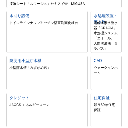
漆喰シート「ルマージュ」
セキスイ畳「MIGUSA」
水回り設備
水処理装置・
整水器
トイレラインナップ
キッチン
浴室
洗面化粧台
電解水素水整水
器「GRACIA」
水処理システム
「エミール」
人間洗濯機「ミ
ラバス」
防災用小型貯水槽
CAD
小型貯水槽「みずがめ君」
ウォークインホ
ーム
クレジット
住宅保証
JACCS エネルギーローン
最長60年住宅
保証