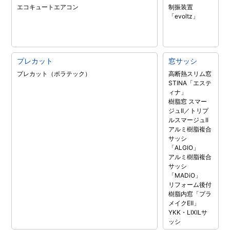
エコキュート
エアコン
制振装置
「evoltz」
プレカット
窓サッシ
プレカット（ポラテック）
高断熱スリム窓
STINA「エステ
ィナ」
樹脂窓 スマー
ジュII／トリプ
ルスマージュII
アルミ樹脂複合
サッシ
「ALGIO」
アルミ樹脂複合
サッシ
「MADiO」
リフォーム後付
樹脂内窓「プラ
メイクEⅡ」
YKK・LIXILサ
ッシ