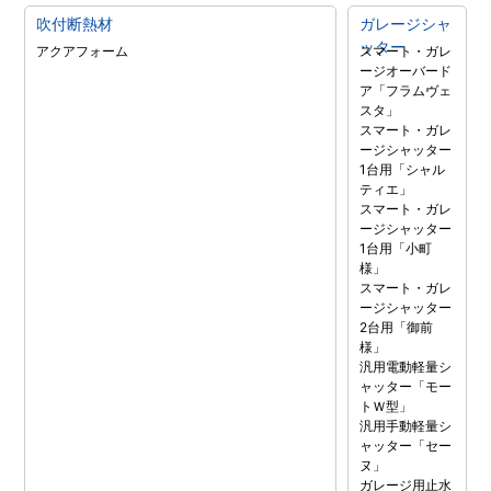
吹付断熱材
ガレージシャ
ッター
アクアフォーム
スマート・ガレ
ージオーバード
ア「フラムヴェ
スタ」
スマート・ガレ
ージシャッター
1台用「シャル
ティエ」
スマート・ガレ
ージシャッター
1台用「小町
様」
スマート・ガレ
ージシャッター
2台用「御前
様」
汎用電動軽量シ
ャッター「モー
トＷ型」
汎用手動軽量シ
ャッター「セー
ヌ」
ガレージ用止水