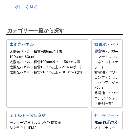
>
詳しく見る
カテゴリー一覧から探す
太陽光パネル
蓄電池・パワ
コン
太陽光パネル（積雪~99cm／積雪
蓄電池・パワー
100cm~180cm）
コンディショナ
太陽光パネル（積雪100cm以上～150cm未満）
（ネクストエナ
太陽光パネル（積雪150cm以上～210cm以下）
ジー）
太陽光パネル（積雪210cm以上～300cm未満）
蓄電池・パワー
コンディショナ
（ハンファジャ
パン）
蓄電池・パワー
コンディショナ
（長州産業）
エネルギー関連商材
住宅用ソーラ
ーカーポート
デンソーV2H
オムロンV2X
切替器
Harmost（ネク
AIクラウドHEMS
ストエナジー）