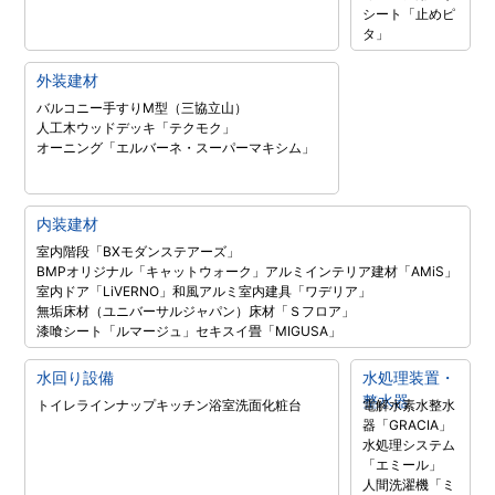
シート「止めピ
タ」
外装建材
バルコニー手すりM型（三協立山）
人工木ウッドデッキ「テクモク」
オーニング「エルバーネ・スーパーマキシム」
内装建材
室内階段「BXモダンステアーズ」
BMPオリジナル「キャットウォーク」
アルミインテリア建材「AMiS」
室内ドア「LiVERNO」
和風アルミ室内建具「ワデリア」
無垢床材（ユニバーサルジャパン）
床材「Ｓフロア」
漆喰シート「ルマージュ」
セキスイ畳「MIGUSA」
水回り設備
水処理装置・
整水器
トイレラインナップ
キッチン
浴室
洗面化粧台
電解水素水整水
器「GRACIA」
水処理システム
「エミール」
人間洗濯機「ミ