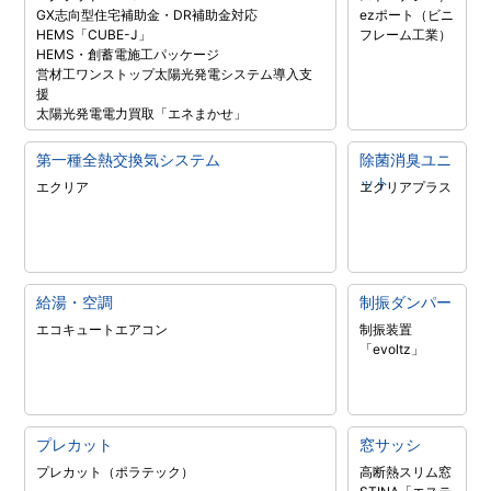
GX志向型住宅補助金・DR補助金対応
ezポート（ビニ
HEMS「CUBE-J」
フレーム工業）
HEMS・創蓄電施工パッケージ
営材工ワンストップ太陽光発電システム導入支
援
太陽光発電電力買取「エネまかせ」
第一種全熱交換気システム
除菌消臭ユニ
ット
エクリア
エクリアプラス
給湯・空調
制振ダンパー
エコキュート
エアコン
制振装置
「evoltz」
プレカット
窓サッシ
プレカット（ポラテック）
高断熱スリム窓