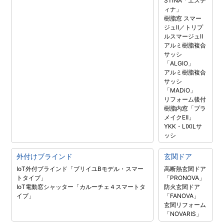
STINA「エステ
ィナ」
樹脂窓 スマー
ジュII／トリプ
ルスマージュII
アルミ樹脂複合
サッシ
「ALGIO」
アルミ樹脂複合
サッシ
「MADiO」
リフォーム後付
樹脂内窓「プラ
メイクEⅡ」
YKK・LIXILサ
ッシ
外付けブラインド
玄関ドア
IoT外付ブラインド「ブリイユBモデル・スマー
高断熱玄関ドア
トタイプ」
「PRONOVA」
IoT電動窓シャッター「カルーチェ４スマートタ
防火玄関ドア
イプ」
「FANOVA」
玄関リフォーム
「NOVARIS」