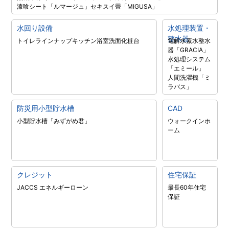
漆喰シート「ルマージュ」
セキスイ畳「MIGUSA」
水回り設備
水処理装置・
整水器
トイレラインナップ
キッチン
浴室
洗面化粧台
電解水素水整水
器「GRACIA」
水処理システム
「エミール」
人間洗濯機「ミ
ラバス」
防災用小型貯水槽
CAD
小型貯水槽「みずがめ君」
ウォークインホ
ーム
クレジット
住宅保証
JACCS エネルギーローン
最長60年住宅
保証