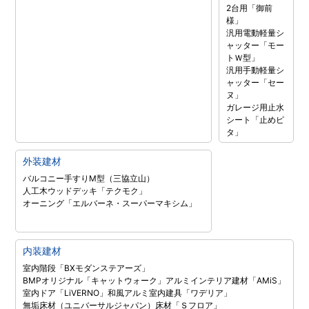
2台用「御前
様」
汎用電動軽量シ
ャッター「モー
トＷ型」
汎用手動軽量シ
ャッター「セー
ヌ」
ガレージ用止水
シート「止めピ
タ」
外装建材
バルコニー手すりM型（三協立山）
人工木ウッドデッキ「テクモク」
オーニング「エルバーネ・スーパーマキシム」
内装建材
室内階段「BXモダンステアーズ」
BMPオリジナル「キャットウォーク」
アルミインテリア建材「AMiS」
室内ドア「LiVERNO」
和風アルミ室内建具「ワデリア」
無垢床材（ユニバーサルジャパン）
床材「Ｓフロア」