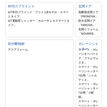
外付けブラインド
玄関ドア
IoT外付ブラインド「ブリイユBモデル・スマー
高断熱玄関ドア
トタイプ」
「PRONOVA」
IoT電動窓シャッター「カルーチェ４スマートタ
防火玄関ドア
イプ」
「FANOVA」
玄関リフォーム
「NOVARIS」
吹付断熱材
ガレージシャ
ッター
アクアフォーム
スマート・ガレ
ージオーバード
ア「フラムヴェ
スタ」
スマート・ガレ
ージシャッター
1台用「シャル
ティエ」
スマート・ガレ
ージシャッター
1台用「小町
様」
スマート・ガレ
ージシャッター