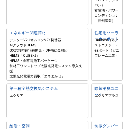
パン）
蓄電池・パワー
コンディショナ
（長州産業）
エネルギー関連商材
住宅用ソーラ
ーカーポート
デンソーV2H
オムロンV2X
切替器
Harmost（ネク
AIクラウドHEMS
ストエナジー）
GX志向型住宅補助金・DR補助金対応
ezポート（ビニ
HEMS「CUBE-J」
フレーム工業）
HEMS・創蓄電施工パッケージ
営材工ワンストップ太陽光発電システム導入支
援
太陽光発電電力買取「エネまかせ」
第一種全熱交換気システム
除菌消臭ユニ
ット
エクリア
エクリアプラス
給湯・空調
制振ダンパー