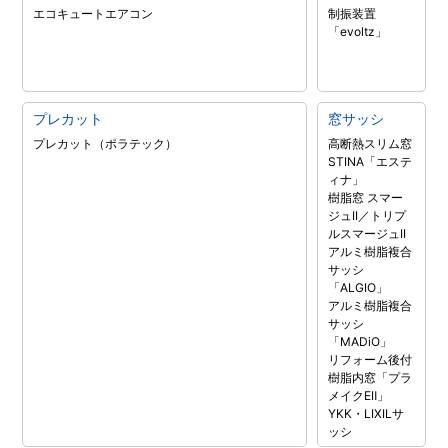
エコキュート
エアコン
制振装置
「evoltz」
プレカット
窓サッシ
プレカット（ポラテック）
高断熱スリム窓
STINA「エステ
ィナ」
樹脂窓 スマー
ジュII／トリプ
ルスマージュII
アルミ樹脂複合
サッシ
「ALGIO」
アルミ樹脂複合
サッシ
「MADiO」
リフォーム後付
樹脂内窓「プラ
メイクEⅡ」
YKK・LIXILサ
ッシ