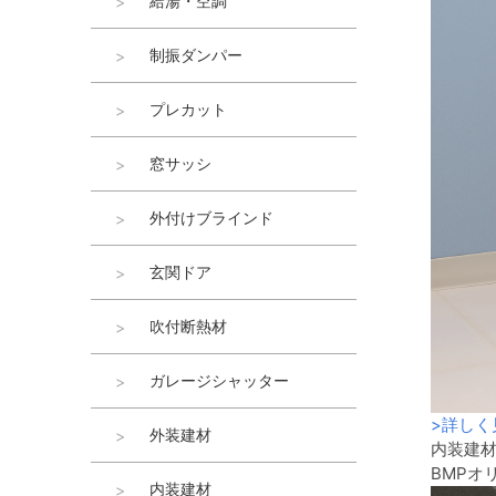
給湯・空調
制振ダンパー
プレカット
窓サッシ
外付けブラインド
玄関ドア
吹付断熱材
ガレージシャッター
>
詳しく
外装建材
内装建
BMPオ
内装建材