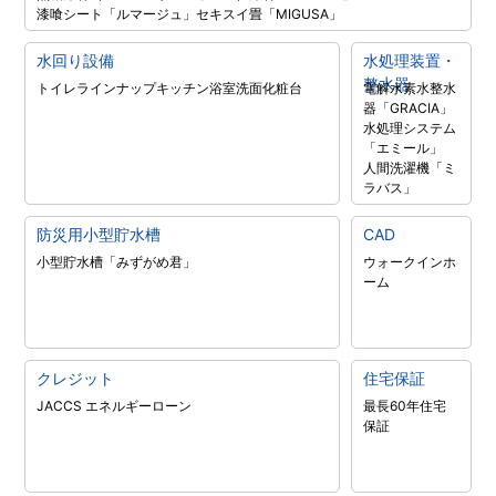
漆喰シート「ルマージュ」
セキスイ畳「MIGUSA」
水回り設備
水処理装置・
整水器
トイレラインナップ
キッチン
浴室
洗面化粧台
電解水素水整水
器「GRACIA」
水処理システム
「エミール」
人間洗濯機「ミ
ラバス」
防災用小型貯水槽
CAD
小型貯水槽「みずがめ君」
ウォークインホ
ーム
クレジット
住宅保証
JACCS エネルギーローン
最長60年住宅
保証