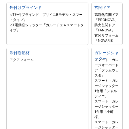
外付けブラインド
玄関ドア
IoT外付ブラインド「ブリイユBモデル・スマー
高断熱玄関ドア
トタイプ」
「PRONOVA」
IoT電動窓シャッター「カルーチェ４スマートタ
防火玄関ドア
イプ」
「FANOVA」
玄関リフォーム
「NOVARIS」
吹付断熱材
ガレージシャ
ッター
アクアフォーム
スマート・ガレ
ージオーバード
ア「フラムヴェ
スタ」
スマート・ガレ
ージシャッター
1台用「シャル
ティエ」
スマート・ガレ
ージシャッター
1台用「小町
様」
スマート・ガレ
ージシャッター