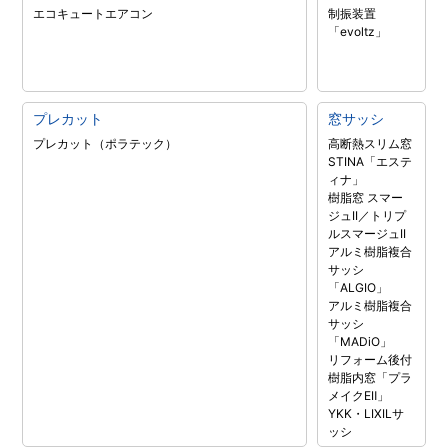
エコキュート
エアコン
制振装置
「evoltz」
プレカット
窓サッシ
プレカット（ポラテック）
高断熱スリム窓
STINA「エステ
ィナ」
樹脂窓 スマー
ジュII／トリプ
ルスマージュII
アルミ樹脂複合
サッシ
「ALGIO」
アルミ樹脂複合
サッシ
「MADiO」
リフォーム後付
樹脂内窓「プラ
メイクEⅡ」
YKK・LIXILサ
ッシ