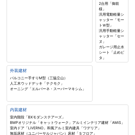
2台用「御前
様」
汎用電動軽量シ
ャッター「モー
トＷ型」
汎用手動軽量シ
ャッター「セー
ヌ」
ガレージ用止水
シート「止めピ
タ」
外装建材
バルコニー手すりM型（三協立山）
人工木ウッドデッキ「テクモク」
オーニング「エルバーネ・スーパーマキシム」
内装建材
室内階段「BXモダンステアーズ」
BMPオリジナル「キャットウォーク」
アルミインテリア建材「AMiS」
室内ドア「LiVERNO」
和風アルミ室内建具「ワデリア」
無垢床材（ユニバーサルジャパン）
床材「Ｓフロア」