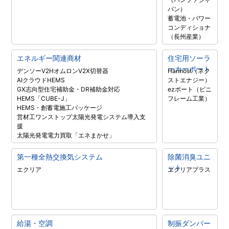
パン）
蓄電池・パワー
コンディショナ
（長州産業）
エネルギー関連商材
住宅用ソーラ
ーカーポート
デンソーV2H
オムロンV2X
切替器
Harmost（ネク
AIクラウドHEMS
ストエナジー）
GX志向型住宅補助金・DR補助金対応
ezポート（ビニ
HEMS「CUBE-J」
フレーム工業）
HEMS・創蓄電施工パッケージ
営材工ワンストップ太陽光発電システム導入支
援
太陽光発電電力買取「エネまかせ」
第一種全熱交換気システム
除菌消臭ユニ
ット
エクリア
エクリアプラス
給湯・空調
制振ダンパー