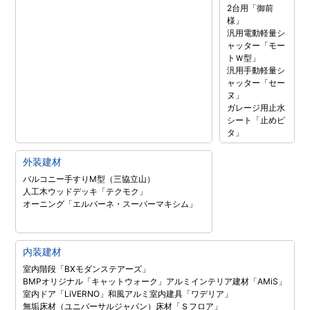
2台用「御前
様」
汎用電動軽量シ
ャッター「モー
トＷ型」
汎用手動軽量シ
ャッター「セー
ヌ」
ガレージ用止水
シート「止めピ
タ」
外装建材
バルコニー手すりM型（三協立山）
人工木ウッドデッキ「テクモク」
オーニング「エルバーネ・スーパーマキシム」
内装建材
室内階段「BXモダンステアーズ」
BMPオリジナル「キャットウォーク」
アルミインテリア建材「AMiS」
室内ドア「LiVERNO」
和風アルミ室内建具「ワデリア」
無垢床材（ユニバーサルジャパン）
床材「Ｓフロア」