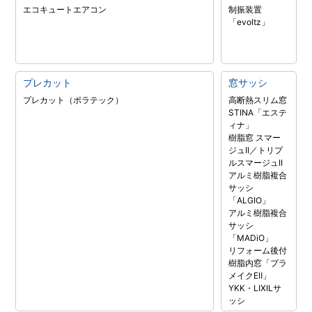
エコキュート
エアコン
制振装置
「evoltz」
プレカット
窓サッシ
プレカット（ポラテック）
高断熱スリム窓
STINA「エステ
ィナ」
樹脂窓 スマー
ジュII／トリプ
ルスマージュII
アルミ樹脂複合
サッシ
「ALGIO」
アルミ樹脂複合
サッシ
「MADiO」
リフォーム後付
樹脂内窓「プラ
メイクEⅡ」
YKK・LIXILサ
ッシ