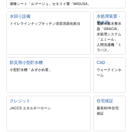
漆喰シート「ルマージュ」
セキスイ畳「MIGUSA」
水回り設備
水処理装置・
整水器
トイレラインナップ
キッチン
浴室
洗面化粧台
電解水素水整水
器「GRACIA」
水処理システム
「エミール」
人間洗濯機「ミ
ラバス」
防災用小型貯水槽
CAD
小型貯水槽「みずがめ君」
ウォークインホ
ーム
クレジット
住宅保証
JACCS エネルギーローン
最長60年住宅
保証