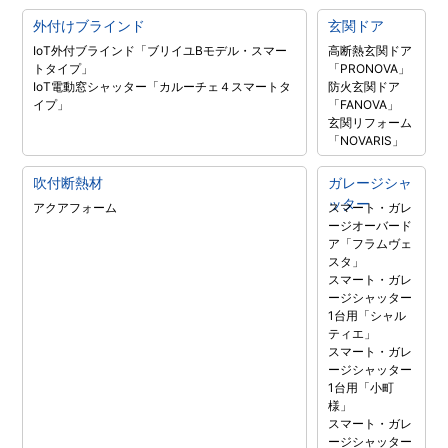
外付けブラインド
玄関ドア
IoT外付ブラインド「ブリイユBモデル・スマー
高断熱玄関ドア
トタイプ」
「PRONOVA」
IoT電動窓シャッター「カルーチェ４スマートタ
防火玄関ドア
イプ」
「FANOVA」
玄関リフォーム
「NOVARIS」
吹付断熱材
ガレージシャ
ッター
アクアフォーム
スマート・ガレ
ージオーバード
ア「フラムヴェ
スタ」
スマート・ガレ
ージシャッター
1台用「シャル
ティエ」
スマート・ガレ
ージシャッター
1台用「小町
様」
スマート・ガレ
ージシャッター