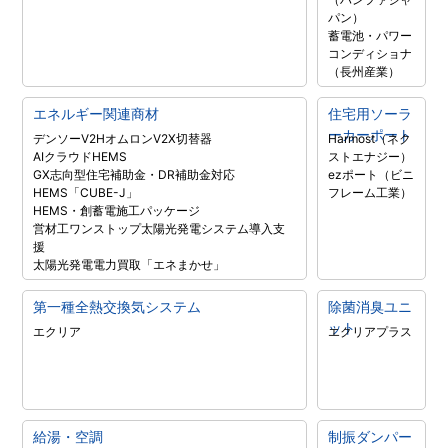
パン）
蓄電池・パワー
コンディショナ
（長州産業）
エネルギー関連商材
住宅用ソーラ
ーカーポート
デンソーV2H
オムロンV2X
切替器
Harmost（ネク
AIクラウドHEMS
ストエナジー）
GX志向型住宅補助金・DR補助金対応
ezポート（ビニ
HEMS「CUBE-J」
フレーム工業）
HEMS・創蓄電施工パッケージ
営材工ワンストップ太陽光発電システム導入支
援
太陽光発電電力買取「エネまかせ」
第一種全熱交換気システム
除菌消臭ユニ
ット
エクリア
エクリアプラス
給湯・空調
制振ダンパー