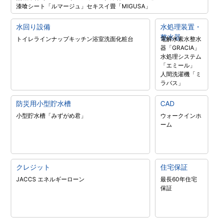
漆喰シート「ルマージュ」
セキスイ畳「MIGUSA」
水回り設備
水処理装置・
整水器
トイレラインナップ
キッチン
浴室
洗面化粧台
電解水素水整水
器「GRACIA」
水処理システム
「エミール」
人間洗濯機「ミ
ラバス」
防災用小型貯水槽
CAD
小型貯水槽「みずがめ君」
ウォークインホ
ーム
クレジット
住宅保証
JACCS エネルギーローン
最長60年住宅
保証