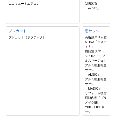
エコキュート
エアコン
制振装置
「evoltz」
プレカット
窓サッシ
プレカット（ポラテック）
高断熱スリム窓
STINA「エステ
ィナ」
樹脂窓 スマー
ジュII／トリプ
ルスマージュII
アルミ樹脂複合
サッシ
「ALGIO」
アルミ樹脂複合
サッシ
「MADiO」
リフォーム後付
樹脂内窓「プラ
メイクEⅡ」
YKK・LIXILサ
ッシ