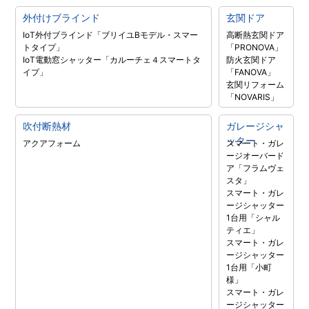
外付けブラインド
玄関ドア
IoT外付ブラインド「ブリイユBモデル・スマー
高断熱玄関ドア
トタイプ」
「PRONOVA」
IoT電動窓シャッター「カルーチェ４スマートタ
防火玄関ドア
イプ」
「FANOVA」
玄関リフォーム
「NOVARIS」
吹付断熱材
ガレージシャ
ッター
アクアフォーム
スマート・ガレ
ージオーバード
ア「フラムヴェ
スタ」
スマート・ガレ
ージシャッター
1台用「シャル
ティエ」
スマート・ガレ
ージシャッター
1台用「小町
様」
スマート・ガレ
ージシャッター