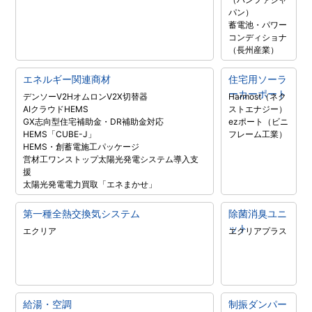
パン）
蓄電池・パワー
コンディショナ
（長州産業）
エネルギー関連商材
住宅用ソーラ
ーカーポート
デンソーV2H
オムロンV2X
切替器
Harmost（ネク
AIクラウドHEMS
ストエナジー）
GX志向型住宅補助金・DR補助金対応
ezポート（ビニ
HEMS「CUBE-J」
フレーム工業）
HEMS・創蓄電施工パッケージ
営材工ワンストップ太陽光発電システム導入支
援
太陽光発電電力買取「エネまかせ」
第一種全熱交換気システム
除菌消臭ユニ
ット
エクリア
エクリアプラス
給湯・空調
制振ダンパー