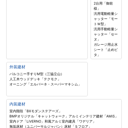
2台用「御前
様」
汎用電動軽量シ
ャッター「モー
トＷ型」
汎用手動軽量シ
ャッター「セー
ヌ」
ガレージ用止水
シート「止めピ
タ」
外装建材
バルコニー手すりM型（三協立山）
人工木ウッドデッキ「テクモク」
オーニング「エルバーネ・スーパーマキシム」
内装建材
室内階段「BXモダンステアーズ」
BMPオリジナル「キャットウォーク」
アルミインテリア建材「AMiS」
室内ドア「LiVERNO」
和風アルミ室内建具「ワデリア」
無垢床材（ユニバーサルジャパン）
床材「Ｓフロア」