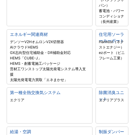
パン）
蓄電池・パワー
コンディショナ
（長州産業）
エネルギー関連商材
住宅用ソーラ
ーカーポート
デンソーV2H
オムロンV2X
切替器
Harmost（ネク
AIクラウドHEMS
ストエナジー）
GX志向型住宅補助金・DR補助金対応
ezポート（ビニ
HEMS「CUBE-J」
フレーム工業）
HEMS・創蓄電施工パッケージ
営材工ワンストップ太陽光発電システム導入支
援
太陽光発電電力買取「エネまかせ」
第一種全熱交換気システム
除菌消臭ユニ
ット
エクリア
エクリアプラス
給湯・空調
制振ダンパー