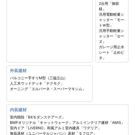
2台用「御前
様」
汎用電動軽量シ
ャッター「モー
トＷ型」
汎用手動軽量シ
ャッター「セー
ヌ」
ガレージ用止水
シート「止めピ
タ」
外装建材
バルコニー手すりM型（三協立山）
人工木ウッドデッキ「テクモク」
オーニング「エルバーネ・スーパーマキシム」
内装建材
室内階段「BXモダンステアーズ」
BMPオリジナル「キャットウォーク」
アルミインテリア建材「AMiS」
室内ドア「LiVERNO」
和風アルミ室内建具「ワデリア」
無垢床材（ユニバーサルジャパン）
床材「Ｓフロア」