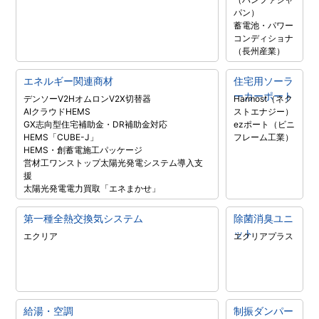
パン）
蓄電池・パワー
コンディショナ
（長州産業）
エネルギー関連商材
住宅用ソーラ
ーカーポート
デンソーV2H
オムロンV2X
切替器
Harmost（ネク
AIクラウドHEMS
ストエナジー）
GX志向型住宅補助金・DR補助金対応
ezポート（ビニ
HEMS「CUBE-J」
フレーム工業）
HEMS・創蓄電施工パッケージ
営材工ワンストップ太陽光発電システム導入支
援
太陽光発電電力買取「エネまかせ」
第一種全熱交換気システム
除菌消臭ユニ
ット
エクリア
エクリアプラス
給湯・空調
制振ダンパー