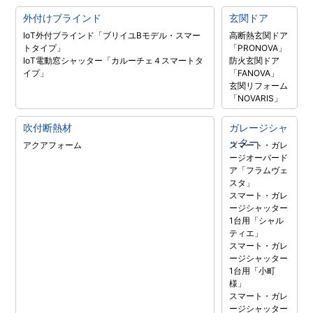
外付けブラインド
玄関ドア
IoT外付ブラインド「ブリイユBモデル・スマー
高断熱玄関ドア
トタイプ」
「PRONOVA」
IoT電動窓シャッター「カルーチェ４スマートタ
防火玄関ドア
イプ」
「FANOVA」
玄関リフォーム
「NOVARIS」
吹付断熱材
ガレージシャ
ッター
アクアフォーム
スマート・ガレ
ージオーバード
ア「フラムヴェ
スタ」
スマート・ガレ
ージシャッター
1台用「シャル
ティエ」
スマート・ガレ
ージシャッター
1台用「小町
様」
スマート・ガレ
ージシャッター