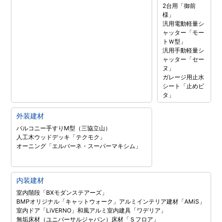
2台用「御前
様」
汎用電動軽量シ
ャッター「モー
トＷ型」
汎用手動軽量シ
ャッター「セー
ヌ」
ガレージ用止水
シート「止めピ
タ」
外装建材
バルコニー手すりM型（三協立山）
人工木ウッドデッキ「テクモク」
オーニング「エルバーネ・スーパーマキシム」
内装建材
室内階段「BXモダンステアーズ」
BMPオリジナル「キャットウォーク」
アルミインテリア建材「AMiS」
室内ドア「LiVERNO」
和風アルミ室内建具「ワデリア」
無垢床材（ユニバーサルジャパン）
床材「Ｓフロア」