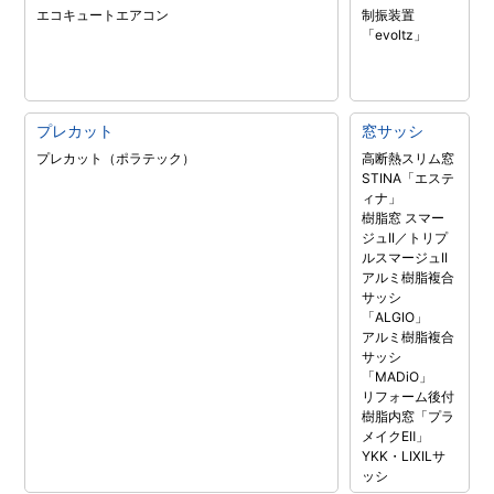
エコキュート
エアコン
制振装置
「evoltz」
プレカット
窓サッシ
プレカット（ポラテック）
高断熱スリム窓
STINA「エステ
ィナ」
樹脂窓 スマー
ジュII／トリプ
ルスマージュII
アルミ樹脂複合
サッシ
「ALGIO」
アルミ樹脂複合
サッシ
「MADiO」
リフォーム後付
樹脂内窓「プラ
メイクEⅡ」
YKK・LIXILサ
ッシ