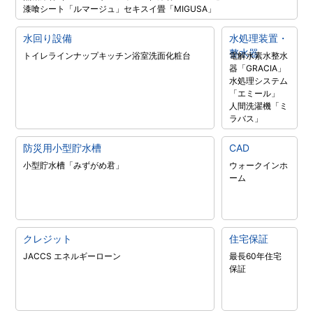
漆喰シート「ルマージュ」
セキスイ畳「MIGUSA」
水回り設備
水処理装置・
整水器
トイレラインナップ
キッチン
浴室
洗面化粧台
電解水素水整水
器「GRACIA」
水処理システム
「エミール」
人間洗濯機「ミ
ラバス」
防災用小型貯水槽
CAD
小型貯水槽「みずがめ君」
ウォークインホ
ーム
クレジット
住宅保証
JACCS エネルギーローン
最長60年住宅
保証