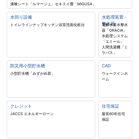
漆喰シート「ルマージュ」
セキスイ畳「MIGUSA」
水回り設備
水処理装置・
整水器
トイレラインナップ
キッチン
浴室
洗面化粧台
電解水素水整水
器「GRACIA」
水処理システム
「エミール」
人間洗濯機「ミ
ラバス」
防災用小型貯水槽
CAD
小型貯水槽「みずがめ君」
ウォークインホ
ーム
クレジット
住宅保証
JACCS エネルギーローン
最長60年住宅
保証