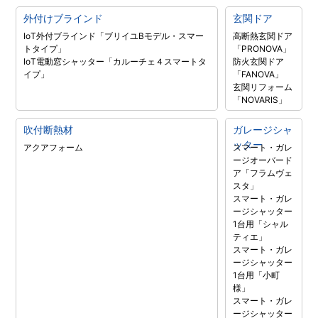
外付けブラインド
玄関ドア
IoT外付ブラインド「ブリイユBモデル・スマー
高断熱玄関ドア
トタイプ」
「PRONOVA」
IoT電動窓シャッター「カルーチェ４スマートタ
防火玄関ドア
イプ」
「FANOVA」
玄関リフォーム
「NOVARIS」
吹付断熱材
ガレージシャ
ッター
アクアフォーム
スマート・ガレ
ージオーバード
ア「フラムヴェ
スタ」
スマート・ガレ
ージシャッター
1台用「シャル
ティエ」
スマート・ガレ
ージシャッター
1台用「小町
様」
スマート・ガレ
ージシャッター