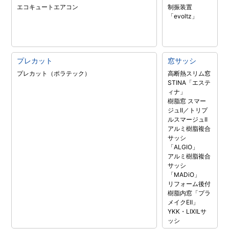
エコキュート
エアコン
制振装置
「evoltz」
プレカット
窓サッシ
プレカット（ポラテック）
高断熱スリム窓
STINA「エステ
ィナ」
樹脂窓 スマー
ジュII／トリプ
ルスマージュII
アルミ樹脂複合
サッシ
「ALGIO」
アルミ樹脂複合
サッシ
「MADiO」
リフォーム後付
樹脂内窓「プラ
メイクEⅡ」
YKK・LIXILサ
ッシ