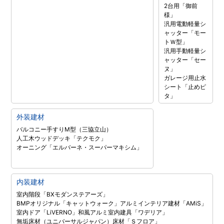
2台用「御前
様」
汎用電動軽量シ
ャッター「モー
トＷ型」
汎用手動軽量シ
ャッター「セー
ヌ」
ガレージ用止水
シート「止めピ
タ」
外装建材
バルコニー手すりM型（三協立山）
人工木ウッドデッキ「テクモク」
オーニング「エルバーネ・スーパーマキシム」
内装建材
室内階段「BXモダンステアーズ」
BMPオリジナル「キャットウォーク」
アルミインテリア建材「AMiS」
室内ドア「LiVERNO」
和風アルミ室内建具「ワデリア」
無垢床材（ユニバーサルジャパン）
床材「Ｓフロア」