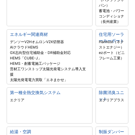
パン）
蓄電池・パワー
コンディショナ
（長州産業）
エネルギー関連商材
住宅用ソーラ
ーカーポート
デンソーV2H
オムロンV2X
切替器
Harmost（ネク
AIクラウドHEMS
ストエナジー）
GX志向型住宅補助金・DR補助金対応
ezポート（ビニ
HEMS「CUBE-J」
フレーム工業）
HEMS・創蓄電施工パッケージ
営材工ワンストップ太陽光発電システム導入支
援
太陽光発電電力買取「エネまかせ」
第一種全熱交換気システム
除菌消臭ユニ
ット
エクリア
エクリアプラス
給湯・空調
制振ダンパー