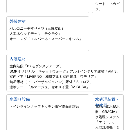
シート「止めピ
タ」
外装建材
バルコニー手すりM型（三協立山）
人工木ウッドデッキ「テクモク」
オーニング「エルバーネ・スーパーマキシム」
内装建材
室内階段「BXモダンステアーズ」
BMPオリジナル「キャットウォーク」
アルミインテリア建材「AMiS」
室内ドア「LiVERNO」
和風アルミ室内建具「ワデリア」
無垢床材（ユニバーサルジャパン）
床材「Ｓフロア」
漆喰シート「ルマージュ」
セキスイ畳「MIGUSA」
水回り設備
水処理装置・
整水器
トイレラインナップ
キッチン
浴室
洗面化粧台
電解水素水整水
器「GRACIA」
水処理システム
「エミール」
人間洗濯機「ミ