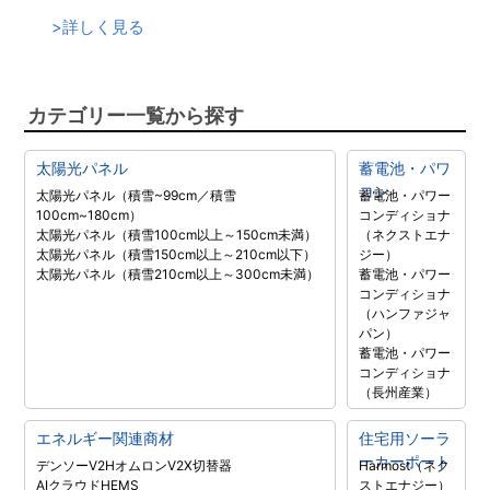
>
詳しく見る
カテゴリー一覧から探す
太陽光パネル
蓄電池・パワ
コン
太陽光パネル（積雪~99cm／積雪
蓄電池・パワー
100cm~180cm）
コンディショナ
太陽光パネル（積雪100cm以上～150cm未満）
（ネクストエナ
太陽光パネル（積雪150cm以上～210cm以下）
ジー）
太陽光パネル（積雪210cm以上～300cm未満）
蓄電池・パワー
コンディショナ
（ハンファジャ
パン）
蓄電池・パワー
コンディショナ
（長州産業）
エネルギー関連商材
住宅用ソーラ
ーカーポート
デンソーV2H
オムロンV2X
切替器
Harmost（ネク
AIクラウドHEMS
ストエナジー）