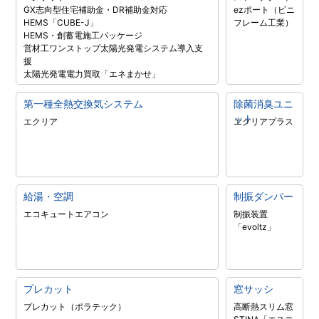
GX志向型住宅補助金・DR補助金対応
ezポート（ビニ
HEMS「CUBE-J」
フレーム工業）
HEMS・創蓄電施工パッケージ
営材工ワンストップ太陽光発電システム導入支
援
太陽光発電電力買取「エネまかせ」
第一種全熱交換気システム
除菌消臭ユニ
ット
エクリア
エクリアプラス
給湯・空調
制振ダンパー
エコキュート
エアコン
制振装置
「evoltz」
プレカット
窓サッシ
プレカット（ポラテック）
高断熱スリム窓