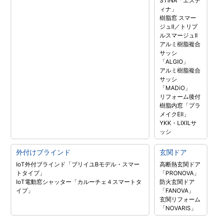
STINA「エステ
ィナ」
樹脂窓 スマー
ジュII／トリプ
ルスマージュII
アルミ樹脂複合
サッシ
「ALGIO」
アルミ樹脂複合
サッシ
「MADiO」
リフォーム後付
樹脂内窓「プラ
メイクEⅡ」
YKK・LIXILサ
ッシ
外付けブラインド
玄関ドア
IoT外付ブラインド「ブリイユBモデル・スマー
高断熱玄関ドア
トタイプ」
「PRONOVA」
IoT電動窓シャッター「カルーチェ４スマートタ
防火玄関ドア
イプ」
「FANOVA」
玄関リフォーム
「NOVARIS」