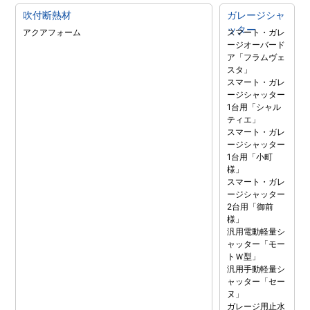
吹付断熱材
ガレージシャ
ッター
アクアフォーム
スマート・ガレ
ージオーバード
ア「フラムヴェ
スタ」
スマート・ガレ
ージシャッター
1台用「シャル
ティエ」
スマート・ガレ
ージシャッター
1台用「小町
様」
スマート・ガレ
ージシャッター
2台用「御前
様」
汎用電動軽量シ
ャッター「モー
トＷ型」
汎用手動軽量シ
ャッター「セー
ヌ」
ガレージ用止水