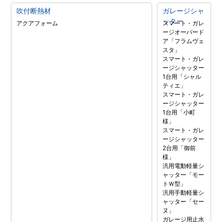
吹付断熱材
ガレージシャ
ッター
アクアフォーム
スマート・ガレ
ージオーバード
ア「フラムヴェ
スタ」
スマート・ガレ
ージシャッター
1台用「シャル
ティエ」
スマート・ガレ
ージシャッター
1台用「小町
様」
スマート・ガレ
ージシャッター
2台用「御前
様」
汎用電動軽量シ
ャッター「モー
トＷ型」
汎用手動軽量シ
ャッター「セー
ヌ」
ガレージ用止水