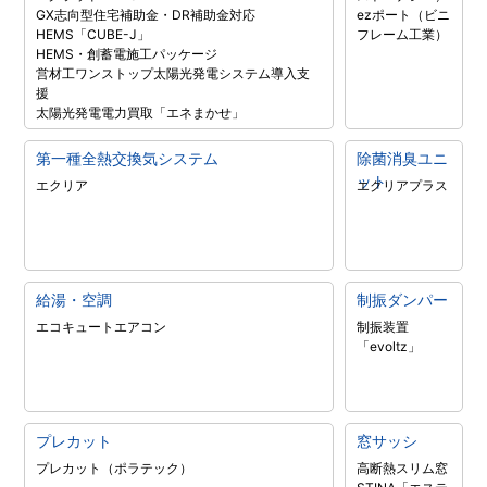
GX志向型住宅補助金・DR補助金対応
ezポート（ビニ
HEMS「CUBE-J」
フレーム工業）
HEMS・創蓄電施工パッケージ
営材工ワンストップ太陽光発電システム導入支
援
太陽光発電電力買取「エネまかせ」
第一種全熱交換気システム
除菌消臭ユニ
ット
エクリア
エクリアプラス
給湯・空調
制振ダンパー
エコキュート
エアコン
制振装置
「evoltz」
プレカット
窓サッシ
プレカット（ポラテック）
高断熱スリム窓