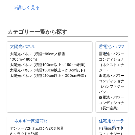
>
詳しく見る
カテゴリー一覧から探す
太陽光パネル
蓄電池・パワ
コン
太陽光パネル（積雪~99cm／積雪
蓄電池・パワー
100cm~180cm）
コンディショナ
太陽光パネル（積雪100cm以上～150cm未満）
（ネクストエナ
太陽光パネル（積雪150cm以上～210cm以下）
ジー）
太陽光パネル（積雪210cm以上～300cm未満）
蓄電池・パワー
コンディショナ
（ハンファジャ
パン）
蓄電池・パワー
コンディショナ
（長州産業）
エネルギー関連商材
住宅用ソーラ
ーカーポート
デンソーV2H
オムロンV2X
切替器
Harmost（ネク
AIクラウドHEMS
ストエナジー）