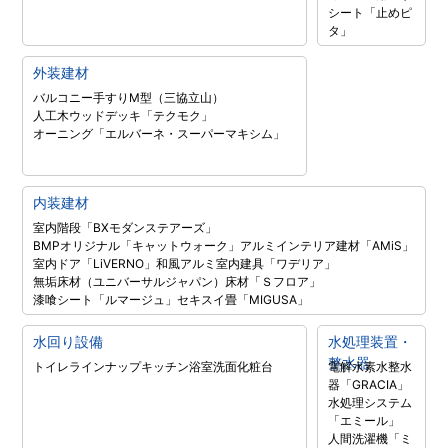
シート「止めピ
タ」
外装建材
バルコニー手すりM型（三協立山）
人工木ウッドデッキ「テクモク」
オーニング「エルバーネ・スーパーマキシム」
内装建材
室内階段「BXモダンステアーズ」
BMPオリジナル「キャットウォーク」
アルミインテリア建材「AMiS」
室内ドア「LiVERNO」
和風アルミ室内建具「ワデリア」
無垢床材（ユニバーサルジャパン）
床材「Ｓフロア」
漆喰シート「ルマージュ」
セキスイ畳「MIGUSA」
水回り設備
水処理装置・
整水器
トイレラインナップ
キッチン
浴室
洗面化粧台
電解水素水整水
器「GRACIA」
水処理システム
「エミール」
人間洗濯機「ミ