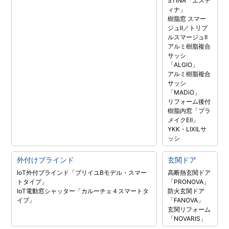
STINA「エステ
ィナ」
樹脂窓 スマー
ジュII／トリプ
ルスマージュII
アルミ樹脂複合
サッシ
「ALGIO」
アルミ樹脂複合
サッシ
「MADiO」
リフォーム後付
樹脂内窓「プラ
メイクEⅡ」
YKK・LIXILサ
ッシ
外付けブラインド
玄関ドア
IoT外付ブラインド「ブリイユBモデル・スマー
高断熱玄関ドア
トタイプ」
「PRONOVA」
IoT電動窓シャッター「カルーチェ４スマートタ
防火玄関ドア
イプ」
「FANOVA」
玄関リフォーム
「NOVARIS」