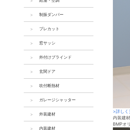
給湯・空調
制振ダンパー
プレカット
窓サッシ
外付けブラインド
玄関ドア
吹付断熱材
ガレージシャッター
>
詳しく
外装建材
内装建
BMPオ
内装建材