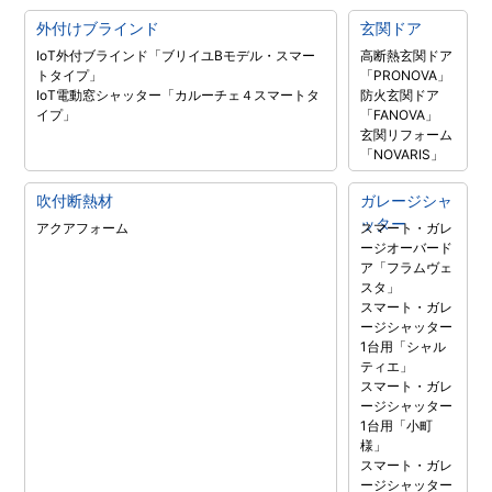
外付けブラインド
玄関ドア
IoT外付ブラインド「ブリイユBモデル・スマー
高断熱玄関ドア
トタイプ」
「PRONOVA」
IoT電動窓シャッター「カルーチェ４スマートタ
防火玄関ドア
イプ」
「FANOVA」
玄関リフォーム
「NOVARIS」
吹付断熱材
ガレージシャ
ッター
アクアフォーム
スマート・ガレ
ージオーバード
ア「フラムヴェ
スタ」
スマート・ガレ
ージシャッター
1台用「シャル
ティエ」
スマート・ガレ
ージシャッター
1台用「小町
様」
スマート・ガレ
ージシャッター