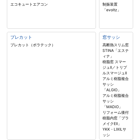
エコキュート
エアコン
制振装置
「evoltz」
プレカット
窓サッシ
プレカット（ポラテック）
高断熱スリム窓
STINA「エステ
ィナ」
樹脂窓 スマー
ジュII／トリプ
ルスマージュII
アルミ樹脂複合
サッシ
「ALGIO」
アルミ樹脂複合
サッシ
「MADiO」
リフォーム後付
樹脂内窓「プラ
メイクEⅡ」
YKK・LIXILサ
ッシ