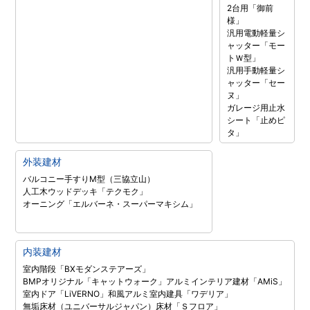
2台用「御前
様」
汎用電動軽量シ
ャッター「モー
トＷ型」
汎用手動軽量シ
ャッター「セー
ヌ」
ガレージ用止水
シート「止めピ
タ」
外装建材
バルコニー手すりM型（三協立山）
人工木ウッドデッキ「テクモク」
オーニング「エルバーネ・スーパーマキシム」
内装建材
室内階段「BXモダンステアーズ」
BMPオリジナル「キャットウォーク」
アルミインテリア建材「AMiS」
室内ドア「LiVERNO」
和風アルミ室内建具「ワデリア」
無垢床材（ユニバーサルジャパン）
床材「Ｓフロア」