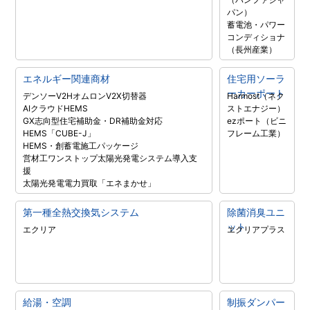
パン）
蓄電池・パワー
コンディショナ
（長州産業）
エネルギー関連商材
住宅用ソーラ
ーカーポート
デンソーV2H
オムロンV2X
切替器
Harmost（ネク
AIクラウドHEMS
ストエナジー）
GX志向型住宅補助金・DR補助金対応
ezポート（ビニ
HEMS「CUBE-J」
フレーム工業）
HEMS・創蓄電施工パッケージ
営材工ワンストップ太陽光発電システム導入支
援
太陽光発電電力買取「エネまかせ」
第一種全熱交換気システム
除菌消臭ユニ
ット
エクリア
エクリアプラス
給湯・空調
制振ダンパー