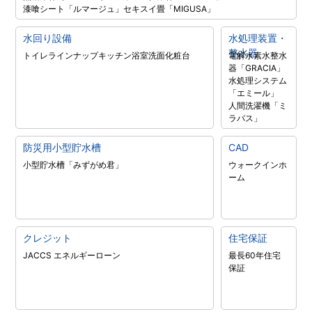
漆喰シート「ルマージュ」
セキスイ畳「MIGUSA」
水回り設備
水処理装置・
整水器
トイレラインナップ
キッチン
浴室
洗面化粧台
電解水素水整水
器「GRACIA」
水処理システム
「エミール」
人間洗濯機「ミ
ラバス」
防災用小型貯水槽
CAD
小型貯水槽「みずがめ君」
ウォークインホ
ーム
クレジット
住宅保証
JACCS エネルギーローン
最長60年住宅
保証