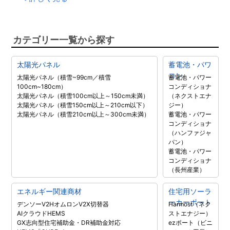
カテゴリー一覧から探す
太陽光パネル
蓄電池・パワ
コン
太陽光パネル（積雪~99cm／積雪
蓄電池・パワー
100cm~180cm）
コンディショナ
太陽光パネル（積雪100cm以上～150cm未満）
（ネクストエナ
太陽光パネル（積雪150cm以上～210cm以下）
ジー）
太陽光パネル（積雪210cm以上～300cm未満）
蓄電池・パワー
コンディショナ
（ハンファジャ
パン）
蓄電池・パワー
コンディショナ
（長州産業）
エネルギー関連商材
住宅用ソーラ
ーカーポート
デンソーV2H
オムロンV2X
切替器
Harmost（ネク
AIクラウドHEMS
ストエナジー）
GX志向型住宅補助金・DR補助金対応
ezポート（ビニ