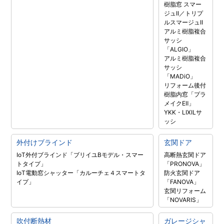
樹脂窓 スマー
ジュII／トリプ
ルスマージュII
アルミ樹脂複合
サッシ
「ALGIO」
アルミ樹脂複合
サッシ
「MADiO」
リフォーム後付
樹脂内窓「プラ
メイクEⅡ」
YKK・LIXILサ
ッシ
外付けブラインド
玄関ドア
IoT外付ブラインド「ブリイユBモデル・スマー
高断熱玄関ドア
トタイプ」
「PRONOVA」
IoT電動窓シャッター「カルーチェ４スマートタ
防火玄関ドア
イプ」
「FANOVA」
玄関リフォーム
「NOVARIS」
吹付断熱材
ガレージシャ