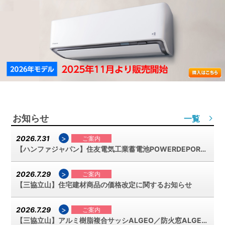
お知らせ
一覧
>
2026.7.31
ご案内
【ハンファジャパン】住友電気工業蓄電池POWERDEPORxリードタイム変更のご案内【再】
>
2026.7.29
ご案内
【三協立山】住宅建材商品の価格改定に関するお知らせ
>
2026.7.29
ご案内
【三協立山】アルミ樹脂複合サッシALGEO／防火窓ALGEO廃止のご案内