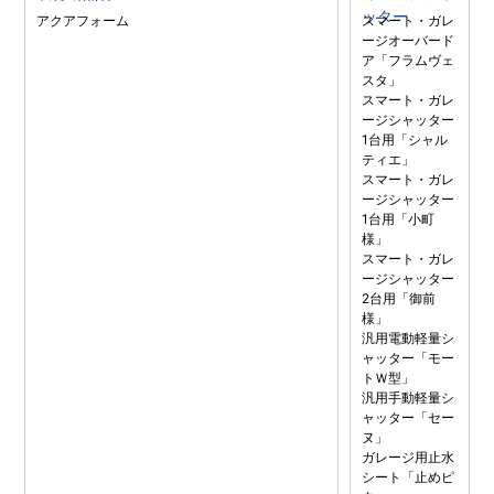
ッター
アクアフォーム
スマート・ガレ
ージオーバード
ア「フラムヴェ
スタ」
スマート・ガレ
ージシャッター
1台用「シャル
ティエ」
スマート・ガレ
ージシャッター
1台用「小町
様」
スマート・ガレ
ージシャッター
2台用「御前
様」
汎用電動軽量シ
ャッター「モー
トＷ型」
汎用手動軽量シ
ャッター「セー
ヌ」
ガレージ用止水
シート「止めピ