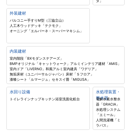
タ」
外装建材
バルコニー手すりM型（三協立山）
人工木ウッドデッキ「テクモク」
オーニング「エルバーネ・スーパーマキシム」
内装建材
室内階段「BXモダンステアーズ」
BMPオリジナル「キャットウォーク」
アルミインテリア建材「AMiS」
室内ドア「LiVERNO」
和風アルミ室内建具「ワデリア」
無垢床材（ユニバーサルジャパン）
床材「Ｓフロア」
漆喰シート「ルマージュ」
セキスイ畳「MIGUSA」
水回り設備
水処理装置・
整水器
トイレラインナップ
キッチン
浴室
洗面化粧台
電解水素水整水
器「GRACIA」
水処理システム
「エミール」
人間洗濯機「ミ
ラバス」