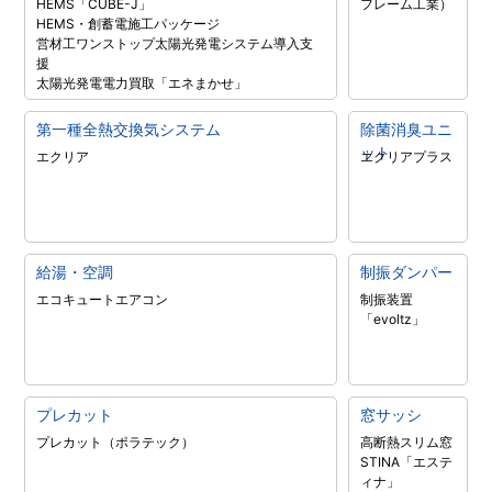
HEMS「CUBE-J」
フレーム工業）
HEMS・創蓄電施工パッケージ
営材工ワンストップ太陽光発電システム導入支
援
太陽光発電電力買取「エネまかせ」
第一種全熱交換気システム
除菌消臭ユニ
ット
エクリア
エクリアプラス
給湯・空調
制振ダンパー
エコキュート
エアコン
制振装置
「evoltz」
プレカット
窓サッシ
プレカット（ポラテック）
高断熱スリム窓
STINA「エステ
ィナ」