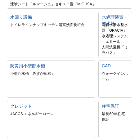
漆喰シート「ルマージュ」
セキスイ畳「MIGUSA」
水回り設備
水処理装置・
整水器
トイレラインナップ
キッチン
浴室
洗面化粧台
電解水素水整水
器「GRACIA」
水処理システム
「エミール」
人間洗濯機「ミ
ラバス」
防災用小型貯水槽
CAD
小型貯水槽「みずがめ君」
ウォークインホ
ーム
クレジット
住宅保証
JACCS エネルギーローン
最長60年住宅
保証