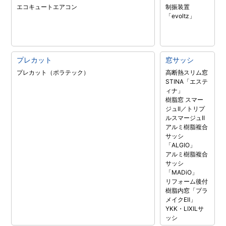
エコキュート
エアコン
制振装置
「evoltz」
プレカット
窓サッシ
プレカット（ポラテック）
高断熱スリム窓
STINA「エステ
ィナ」
樹脂窓 スマー
ジュII／トリプ
ルスマージュII
アルミ樹脂複合
サッシ
「ALGIO」
アルミ樹脂複合
サッシ
「MADiO」
リフォーム後付
樹脂内窓「プラ
メイクEⅡ」
YKK・LIXILサ
ッシ