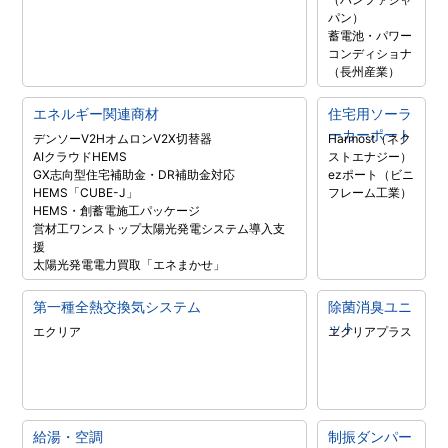
パン）
蓄電池・パワー
コンディショナ
（長州産業）
エネルギー関連商材
住宅用ソーラ
ーカーポート
デンソーV2H
オムロンV2X
切替器
Harmost（ネク
AIクラウドHEMS
ストエナジー）
GX志向型住宅補助金・DR補助金対応
ezポート（ビニ
HEMS「CUBE-J」
フレーム工業）
HEMS・創蓄電施工パッケージ
営材工ワンストップ太陽光発電システム導入支
援
太陽光発電電力買取「エネまかせ」
第一種全熱交換気システム
除菌消臭ユニ
ット
エクリア
エクリアプラス
給湯・空調
制振ダンパー