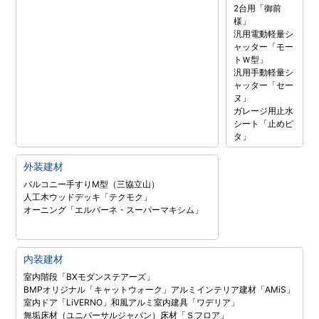
2台用「御前
様」
汎用電動軽量シ
ャッター「モー
トＷ型」
汎用手動軽量シ
ャッター「セー
ヌ」
ガレージ用止水
シート「止めピ
タ」
外装建材
バルコニー手すりM型（三協立山）
人工木ウッドデッキ「テクモク」
オーニング「エルバーネ・スーパーマキシム」
内装建材
室内階段「BXモダンステアーズ」
BMPオリジナル「キャットウォーク」
アルミインテリア建材「AMiS」
室内ドア「LiVERNO」
和風アルミ室内建具「ワデリア」
無垢床材（ユニバーサルジャパン）
床材「Ｓフロア」