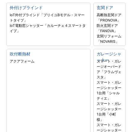
外付けブラインド
玄関ドア
IoT外付ブラインド「ブリイユBモデル・スマー
高断熱玄関ドア
トタイプ」
「PRONOVA」
IoT電動窓シャッター「カルーチェ４スマートタ
防火玄関ドア
イプ」
「FANOVA」
玄関リフォーム
「NOVARIS」
吹付断熱材
ガレージシャ
ッター
アクアフォーム
スマート・ガレ
ージオーバード
ア「フラムヴェ
スタ」
スマート・ガレ
ージシャッター
1台用「シャル
ティエ」
スマート・ガレ
ージシャッター
1台用「小町
様」
スマート・ガレ
ージシャッター