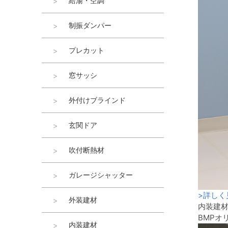
給湯・空調
制振ダンパー
プレカット
窓サッシ
外付けブラインド
玄関ドア
吹付断熱材
ガレージシャッター
>
詳しく
外装建材
内装建
BMPオ
内装建材