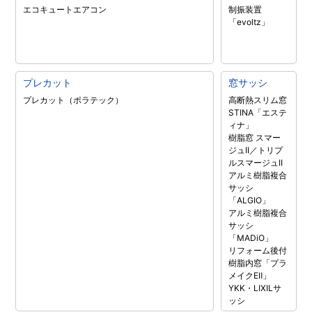
エコキュート
エアコン
制振装置
「evoltz」
プレカット
窓サッシ
プレカット（ポラテック）
高断熱スリム窓
STINA「エステ
ィナ」
樹脂窓 スマー
ジュII／トリプ
ルスマージュII
アルミ樹脂複合
サッシ
「ALGIO」
アルミ樹脂複合
サッシ
「MADiO」
リフォーム後付
樹脂内窓「プラ
メイクEⅡ」
YKK・LIXILサ
ッシ