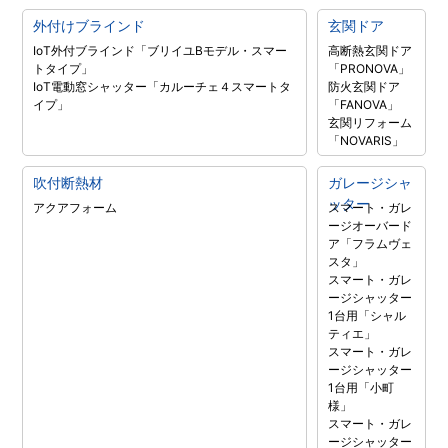
外付けブラインド
玄関ドア
IoT外付ブラインド「ブリイユBモデル・スマー
高断熱玄関ドア
トタイプ」
「PRONOVA」
IoT電動窓シャッター「カルーチェ４スマートタ
防火玄関ドア
イプ」
「FANOVA」
玄関リフォーム
「NOVARIS」
吹付断熱材
ガレージシャ
ッター
アクアフォーム
スマート・ガレ
ージオーバード
ア「フラムヴェ
スタ」
スマート・ガレ
ージシャッター
1台用「シャル
ティエ」
スマート・ガレ
ージシャッター
1台用「小町
様」
スマート・ガレ
ージシャッター