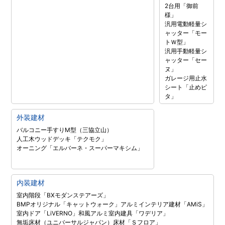
2台用「御前
様」
汎用電動軽量シ
ャッター「モー
トＷ型」
汎用手動軽量シ
ャッター「セー
ヌ」
ガレージ用止水
シート「止めピ
タ」
外装建材
バルコニー手すりM型（三協立山）
人工木ウッドデッキ「テクモク」
オーニング「エルバーネ・スーパーマキシム」
内装建材
室内階段「BXモダンステアーズ」
BMPオリジナル「キャットウォーク」
アルミインテリア建材「AMiS」
室内ドア「LiVERNO」
和風アルミ室内建具「ワデリア」
無垢床材（ユニバーサルジャパン）
床材「Ｓフロア」