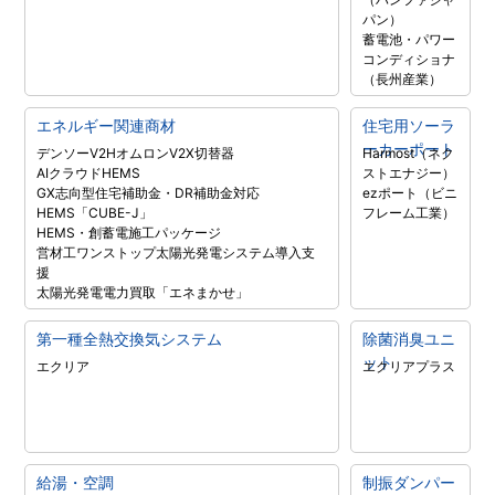
パン）
蓄電池・パワー
コンディショナ
（長州産業）
エネルギー関連商材
住宅用ソーラ
ーカーポート
デンソーV2H
オムロンV2X
切替器
Harmost（ネク
AIクラウドHEMS
ストエナジー）
GX志向型住宅補助金・DR補助金対応
ezポート（ビニ
HEMS「CUBE-J」
フレーム工業）
HEMS・創蓄電施工パッケージ
営材工ワンストップ太陽光発電システム導入支
援
太陽光発電電力買取「エネまかせ」
第一種全熱交換気システム
除菌消臭ユニ
ット
エクリア
エクリアプラス
給湯・空調
制振ダンパー