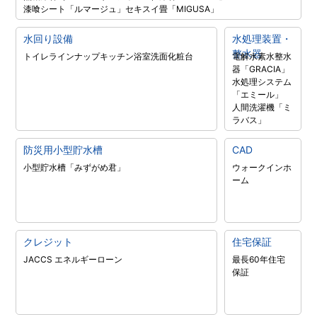
漆喰シート「ルマージュ」
セキスイ畳「MIGUSA」
水回り設備
水処理装置・
整水器
トイレラインナップ
キッチン
浴室
洗面化粧台
電解水素水整水
器「GRACIA」
水処理システム
「エミール」
人間洗濯機「ミ
ラバス」
防災用小型貯水槽
CAD
小型貯水槽「みずがめ君」
ウォークインホ
ーム
クレジット
住宅保証
JACCS エネルギーローン
最長60年住宅
保証