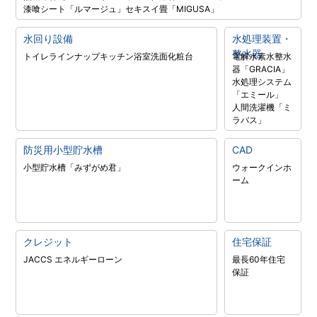
漆喰シート「ルマージュ」
セキスイ畳「MIGUSA」
水回り設備
水処理装置・
整水器
トイレラインナップ
キッチン
浴室
洗面化粧台
電解水素水整水
器「GRACIA」
水処理システム
「エミール」
人間洗濯機「ミ
ラバス」
防災用小型貯水槽
CAD
小型貯水槽「みずがめ君」
ウォークインホ
ーム
クレジット
住宅保証
JACCS エネルギーローン
最長60年住宅
保証