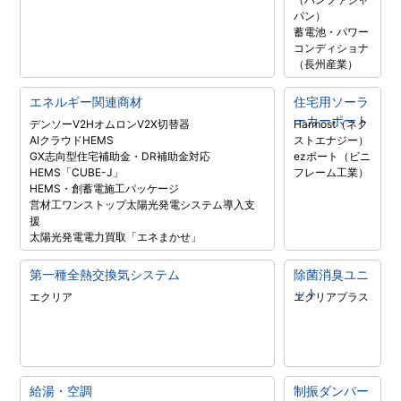
パン）
蓄電池・パワー
コンディショナ
（長州産業）
エネルギー関連商材
住宅用ソーラ
ーカーポート
デンソーV2H
オムロンV2X
切替器
Harmost（ネク
AIクラウドHEMS
ストエナジー）
GX志向型住宅補助金・DR補助金対応
ezポート（ビニ
HEMS「CUBE-J」
フレーム工業）
HEMS・創蓄電施工パッケージ
営材工ワンストップ太陽光発電システム導入支
援
太陽光発電電力買取「エネまかせ」
第一種全熱交換気システム
除菌消臭ユニ
ット
エクリア
エクリアプラス
給湯・空調
制振ダンパー