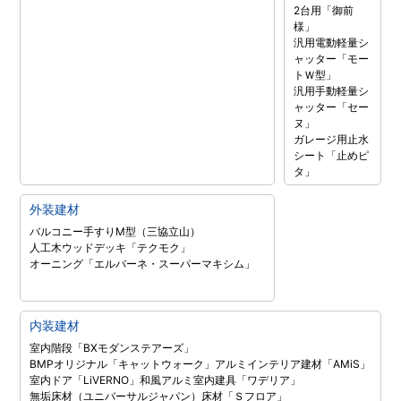
2台用「御前
様」
汎用電動軽量シ
ャッター「モー
トＷ型」
汎用手動軽量シ
ャッター「セー
ヌ」
ガレージ用止水
シート「止めピ
タ」
外装建材
バルコニー手すりM型（三協立山）
人工木ウッドデッキ「テクモク」
オーニング「エルバーネ・スーパーマキシム」
内装建材
室内階段「BXモダンステアーズ」
BMPオリジナル「キャットウォーク」
アルミインテリア建材「AMiS」
室内ドア「LiVERNO」
和風アルミ室内建具「ワデリア」
無垢床材（ユニバーサルジャパン）
床材「Ｓフロア」