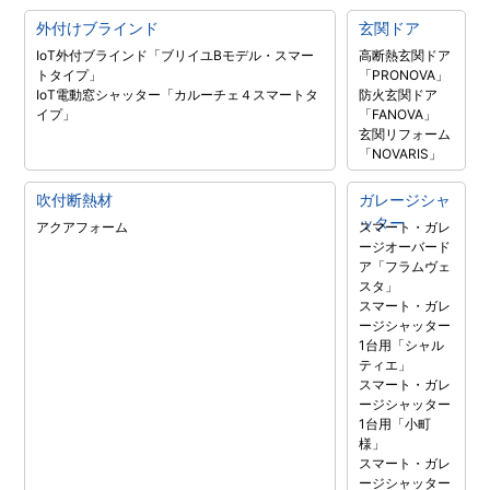
外付けブラインド
玄関ドア
IoT外付ブラインド「ブリイユBモデル・スマー
高断熱玄関ドア
トタイプ」
「PRONOVA」
IoT電動窓シャッター「カルーチェ４スマートタ
防火玄関ドア
イプ」
「FANOVA」
玄関リフォーム
「NOVARIS」
吹付断熱材
ガレージシャ
ッター
アクアフォーム
スマート・ガレ
ージオーバード
ア「フラムヴェ
スタ」
スマート・ガレ
ージシャッター
1台用「シャル
ティエ」
スマート・ガレ
ージシャッター
1台用「小町
様」
スマート・ガレ
ージシャッター