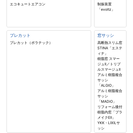
エコキュート
エアコン
制振装置
「evoltz」
プレカット
窓サッシ
プレカット（ポラテック）
高断熱スリム窓
STINA「エステ
ィナ」
樹脂窓 スマー
ジュII／トリプ
ルスマージュII
アルミ樹脂複合
サッシ
「ALGIO」
アルミ樹脂複合
サッシ
「MADiO」
リフォーム後付
樹脂内窓「プラ
メイクEⅡ」
YKK・LIXILサ
ッシ