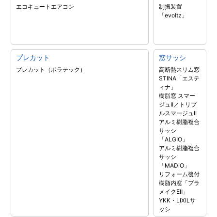
エコキュート
エアコン
制振装置
「evoltz」
プレカット
窓サッシ
プレカット（ポラテック）
高断熱スリム窓
STINA「エステ
ィナ」
樹脂窓 スマー
ジュII／トリプ
ルスマージュII
アルミ樹脂複合
サッシ
「ALGIO」
アルミ樹脂複合
サッシ
「MADiO」
リフォーム後付
樹脂内窓「プラ
メイクEⅡ」
YKK・LIXILサ
ッシ