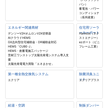
パン）
蓄電池・パワー
コンディショナ
（長州産業）
エネルギー関連商材
住宅用ソーラ
ーカーポート
デンソーV2H
オムロンV2X
切替器
Harmost（ネク
AIクラウドHEMS
ストエナジー）
GX志向型住宅補助金・DR補助金対応
ezポート（ビニ
HEMS「CUBE-J」
フレーム工業）
HEMS・創蓄電施工パッケージ
営材工ワンストップ太陽光発電システム導入支
援
太陽光発電電力買取「エネまかせ」
第一種全熱交換気システム
除菌消臭ユニ
ット
エクリア
エクリアプラス
給湯・空調
制振ダンパー