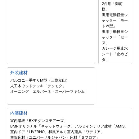
2台用「御前
様」
汎用電動軽量シ
ャッター「モー
トＷ型」
汎用手動軽量シ
ャッター「セー
ヌ」
ガレージ用止水
シート「止めピ
タ」
外装建材
バルコニー手すりM型（三協立山）
人工木ウッドデッキ「テクモク」
オーニング「エルバーネ・スーパーマキシム」
内装建材
室内階段「BXモダンステアーズ」
BMPオリジナル「キャットウォーク」
アルミインテリア建材「AMiS」
室内ドア「LiVERNO」
和風アルミ室内建具「ワデリア」
無垢床材（ユニバーサルジャパン）
床材「Ｓフロア」