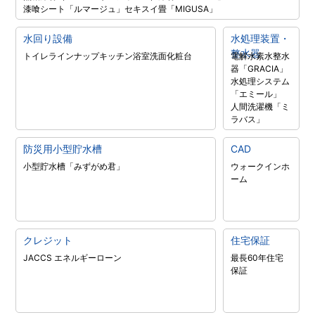
漆喰シート「ルマージュ」
セキスイ畳「MIGUSA」
水回り設備
水処理装置・
整水器
トイレラインナップ
キッチン
浴室
洗面化粧台
電解水素水整水
器「GRACIA」
水処理システム
「エミール」
人間洗濯機「ミ
ラバス」
防災用小型貯水槽
CAD
小型貯水槽「みずがめ君」
ウォークインホ
ーム
クレジット
住宅保証
JACCS エネルギーローン
最長60年住宅
保証