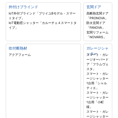
外付けブラインド
玄関ドア
IoT外付ブラインド「ブリイユBモデル・スマー
高断熱玄関ドア
トタイプ」
「PRONOVA」
IoT電動窓シャッター「カルーチェ４スマートタ
防火玄関ドア
イプ」
「FANOVA」
玄関リフォーム
「NOVARIS」
吹付断熱材
ガレージシャ
ッター
アクアフォーム
スマート・ガレ
ージオーバード
ア「フラムヴェ
スタ」
スマート・ガレ
ージシャッター
1台用「シャル
ティエ」
スマート・ガレ
ージシャッター
1台用「小町
様」
スマート・ガレ
ージシャッター