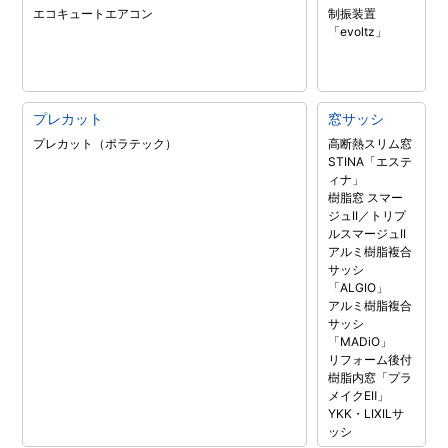
エコキュート
エアコン
制振装置
「evoltz」
プレカット
窓サッシ
プレカット（ポラテック）
高断熱スリム窓
STINA「エステ
ィナ」
樹脂窓 スマー
ジュII／トリプ
ルスマージュII
アルミ樹脂複合
サッシ
「ALGIO」
アルミ樹脂複合
サッシ
「MADiO」
リフォーム後付
樹脂内窓「プラ
メイクEⅡ」
YKK・LIXILサ
ッシ