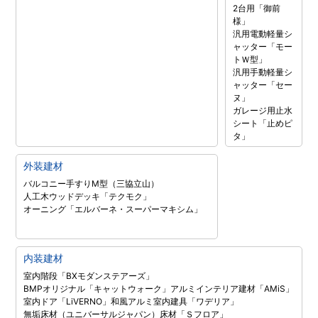
2台用「御前
様」
汎用電動軽量シ
ャッター「モー
トＷ型」
汎用手動軽量シ
ャッター「セー
ヌ」
ガレージ用止水
シート「止めピ
タ」
外装建材
バルコニー手すりM型（三協立山）
人工木ウッドデッキ「テクモク」
オーニング「エルバーネ・スーパーマキシム」
内装建材
室内階段「BXモダンステアーズ」
BMPオリジナル「キャットウォーク」
アルミインテリア建材「AMiS」
室内ドア「LiVERNO」
和風アルミ室内建具「ワデリア」
無垢床材（ユニバーサルジャパン）
床材「Ｓフロア」