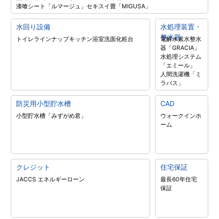
漆喰シート「ルマージュ」
セキスイ畳「MIGUSA」
水回り設備
水処理装置・
整水器
トイレラインナップ
キッチン
浴室
洗面化粧台
電解水素水整水
器「GRACIA」
水処理システム
「エミール」
人間洗濯機「ミ
ラバス」
防災用小型貯水槽
CAD
小型貯水槽「みずがめ君」
ウォークインホ
ーム
クレジット
住宅保証
JACCS エネルギーローン
最長60年住宅
保証