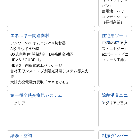
パン）
蓄電池・パワー
コンディショナ
（長州産業）
エネルギー関連商材
住宅用ソーラ
ーカーポート
デンソーV2H
オムロンV2X
切替器
Harmost（ネク
AIクラウドHEMS
ストエナジー）
GX志向型住宅補助金・DR補助金対応
ezポート（ビニ
HEMS「CUBE-J」
フレーム工業）
HEMS・創蓄電施工パッケージ
営材工ワンストップ太陽光発電システム導入支
援
太陽光発電電力買取「エネまかせ」
第一種全熱交換気システム
除菌消臭ユニ
ット
エクリア
エクリアプラス
給湯・空調
制振ダンパー