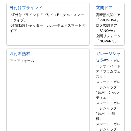
外付けブラインド
玄関ドア
IoT外付ブラインド「ブリイユBモデル・スマー
高断熱玄関ドア
トタイプ」
「PRONOVA」
IoT電動窓シャッター「カルーチェ４スマートタ
防火玄関ドア
イプ」
「FANOVA」
玄関リフォーム
「NOVARIS」
吹付断熱材
ガレージシャ
ッター
アクアフォーム
スマート・ガレ
ージオーバード
ア「フラムヴェ
スタ」
スマート・ガレ
ージシャッター
1台用「シャル
ティエ」
スマート・ガレ
ージシャッター
1台用「小町
様」
スマート・ガレ
ージシャッター