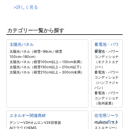
>
詳しく見る
カテゴリー一覧から探す
太陽光パネル
蓄電池・パワ
コン
太陽光パネル（積雪~99cm／積雪
蓄電池・パワー
100cm~180cm）
コンディショナ
太陽光パネル（積雪100cm以上～150cm未満）
（ネクストエナ
太陽光パネル（積雪150cm以上～210cm以下）
ジー）
太陽光パネル（積雪210cm以上～300cm未満）
蓄電池・パワー
コンディショナ
（ハンファジャ
パン）
蓄電池・パワー
コンディショナ
（長州産業）
エネルギー関連商材
住宅用ソーラ
ーカーポート
デンソーV2H
オムロンV2X
切替器
Harmost（ネク
AIクラウドHEMS
ストエナジー）