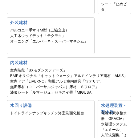
シート「止めピ
タ」
外装建材
バルコニー手すりM型（三協立山）
人工木ウッドデッキ「テクモク」
オーニング「エルバーネ・スーパーマキシム」
内装建材
室内階段「BXモダンステアーズ」
BMPオリジナル「キャットウォーク」
アルミインテリア建材「AMiS」
室内ドア「LiVERNO」
和風アルミ室内建具「ワデリア」
無垢床材（ユニバーサルジャパン）
床材「Ｓフロア」
漆喰シート「ルマージュ」
セキスイ畳「MIGUSA」
水回り設備
水処理装置・
整水器
トイレラインナップ
キッチン
浴室
洗面化粧台
電解水素水整水
器「GRACIA」
水処理システム
「エミール」
人間洗濯機「ミ