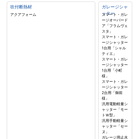
吹付断熱材
ガレージシャ
ッター
アクアフォーム
スマート・ガレ
ージオーバード
ア「フラムヴェ
スタ」
スマート・ガレ
ージシャッター
1台用「シャル
ティエ」
スマート・ガレ
ージシャッター
1台用「小町
様」
スマート・ガレ
ージシャッター
2台用「御前
様」
汎用電動軽量シ
ャッター「モー
トＷ型」
汎用手動軽量シ
ャッター「セー
ヌ」
ガレージ用止水