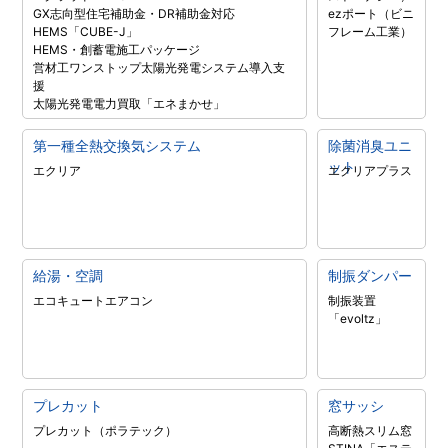
GX志向型住宅補助金・DR補助金対応
ezポート（ビニ
HEMS「CUBE-J」
フレーム工業）
HEMS・創蓄電施工パッケージ
営材工ワンストップ太陽光発電システム導入支
援
太陽光発電電力買取「エネまかせ」
第一種全熱交換気システム
除菌消臭ユニ
ット
エクリア
エクリアプラス
給湯・空調
制振ダンパー
エコキュート
エアコン
制振装置
「evoltz」
プレカット
窓サッシ
プレカット（ポラテック）
高断熱スリム窓