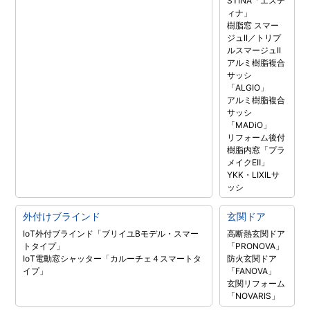
STINA「エステ
ィナ」
樹脂窓 スマー
ジュII／トリプ
ルスマージュII
アルミ樹脂複合
サッシ
「ALGIO」
アルミ樹脂複合
サッシ
「MADiO」
リフォーム後付
樹脂内窓「プラ
メイクEⅡ」
YKK・LIXILサ
ッシ
外付けブラインド
玄関ドア
IoT外付ブラインド「ブリイユBモデル・スマー
高断熱玄関ドア
トタイプ」
「PRONOVA」
IoT電動窓シャッター「カルーチェ４スマートタ
防火玄関ドア
イプ」
「FANOVA」
玄関リフォーム
「NOVARIS」