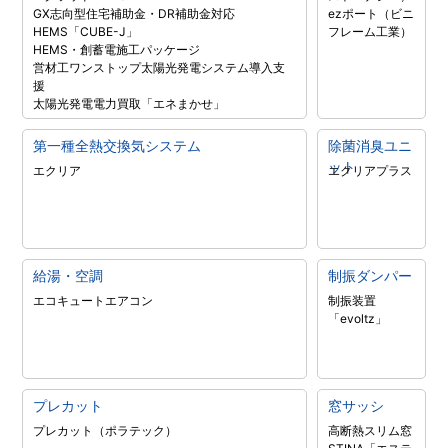
GX志向型住宅補助金・DR補助金対応
ezポート（ビニ
HEMS「CUBE-J」
フレーム工業）
HEMS・創蓄電施工パッケージ
営材工ワンストップ太陽光発電システム導入支
援
太陽光発電電力買取「エネまかせ」
第一種全熱交換気システム
除菌消臭ユニ
ット
エクリア
エクリアプラス
給湯・空調
制振ダンパー
エコキュート
エアコン
制振装置
「evoltz」
プレカット
窓サッシ
プレカット（ポラテック）
高断熱スリム窓