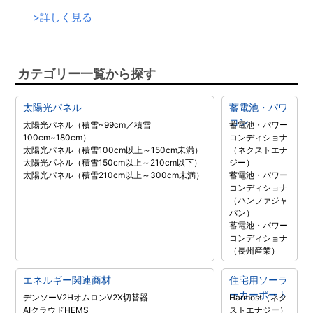
>
詳しく見る
カテゴリー一覧から探す
太陽光パネル
蓄電池・パワ
コン
太陽光パネル（積雪~99cm／積雪
蓄電池・パワー
100cm~180cm）
コンディショナ
太陽光パネル（積雪100cm以上～150cm未満）
（ネクストエナ
太陽光パネル（積雪150cm以上～210cm以下）
ジー）
太陽光パネル（積雪210cm以上～300cm未満）
蓄電池・パワー
コンディショナ
（ハンファジャ
パン）
蓄電池・パワー
コンディショナ
（長州産業）
エネルギー関連商材
住宅用ソーラ
ーカーポート
デンソーV2H
オムロンV2X
切替器
Harmost（ネク
AIクラウドHEMS
ストエナジー）