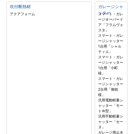
吹付断熱材
ガレージシャ
ッター
アクアフォーム
スマート・ガレ
ージオーバード
ア「フラムヴェ
スタ」
スマート・ガレ
ージシャッター
1台用「シャル
ティエ」
スマート・ガレ
ージシャッター
1台用「小町
様」
スマート・ガレ
ージシャッター
2台用「御前
様」
汎用電動軽量シ
ャッター「モー
トＷ型」
汎用手動軽量シ
ャッター「セー
ヌ」
ガレージ用止水