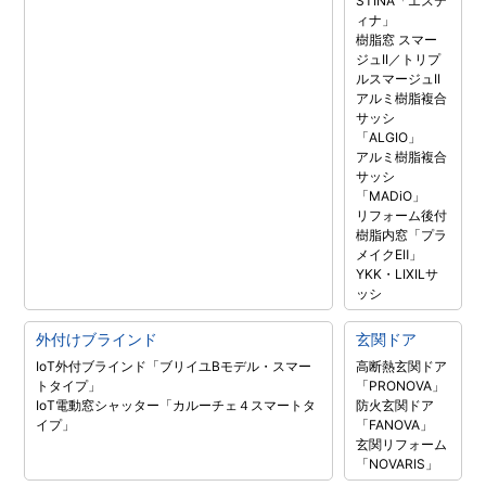
STINA「エステ
ィナ」
樹脂窓 スマー
ジュII／トリプ
ルスマージュII
アルミ樹脂複合
サッシ
「ALGIO」
アルミ樹脂複合
サッシ
「MADiO」
リフォーム後付
樹脂内窓「プラ
メイクEⅡ」
YKK・LIXILサ
ッシ
外付けブラインド
玄関ドア
IoT外付ブラインド「ブリイユBモデル・スマー
高断熱玄関ドア
トタイプ」
「PRONOVA」
IoT電動窓シャッター「カルーチェ４スマートタ
防火玄関ドア
イプ」
「FANOVA」
玄関リフォーム
「NOVARIS」