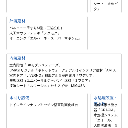
シート「止めピ
タ」
外装建材
バルコニー手すりM型（三協立山）
人工木ウッドデッキ「テクモク」
オーニング「エルバーネ・スーパーマキシム」
内装建材
室内階段「BXモダンステアーズ」
BMPオリジナル「キャットウォーク」
アルミインテリア建材「AMiS」
室内ドア「LiVERNO」
和風アルミ室内建具「ワデリア」
無垢床材（ユニバーサルジャパン）
床材「Ｓフロア」
漆喰シート「ルマージュ」
セキスイ畳「MIGUSA」
水回り設備
水処理装置・
整水器
トイレラインナップ
キッチン
浴室
洗面化粧台
電解水素水整水
器「GRACIA」
水処理システム
「エミール」
人間洗濯機「ミ