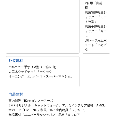
2台用「御前
様」
汎用電動軽量シ
ャッター「モー
トＷ型」
汎用手動軽量シ
ャッター「セー
ヌ」
ガレージ用止水
シート「止めピ
タ」
外装建材
バルコニー手すりM型（三協立山）
人工木ウッドデッキ「テクモク」
オーニング「エルバーネ・スーパーマキシム」
内装建材
室内階段「BXモダンステアーズ」
BMPオリジナル「キャットウォーク」
アルミインテリア建材「AMiS」
室内ドア「LiVERNO」
和風アルミ室内建具「ワデリア」
無垢床材（ユニバーサルジャパン）
床材「Ｓフロア」