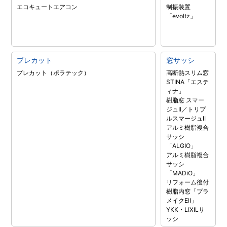
エコキュート
エアコン
制振装置
「evoltz」
プレカット
窓サッシ
プレカット（ポラテック）
高断熱スリム窓
STINA「エステ
ィナ」
樹脂窓 スマー
ジュII／トリプ
ルスマージュII
アルミ樹脂複合
サッシ
「ALGIO」
アルミ樹脂複合
サッシ
「MADiO」
リフォーム後付
樹脂内窓「プラ
メイクEⅡ」
YKK・LIXILサ
ッシ