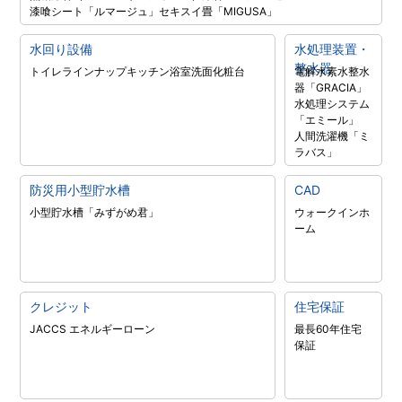
漆喰シート「ルマージュ」
セキスイ畳「MIGUSA」
水回り設備
水処理装置・
整水器
トイレラインナップ
キッチン
浴室
洗面化粧台
電解水素水整水
器「GRACIA」
水処理システム
「エミール」
人間洗濯機「ミ
ラバス」
防災用小型貯水槽
CAD
小型貯水槽「みずがめ君」
ウォークインホ
ーム
クレジット
住宅保証
JACCS エネルギーローン
最長60年住宅
保証