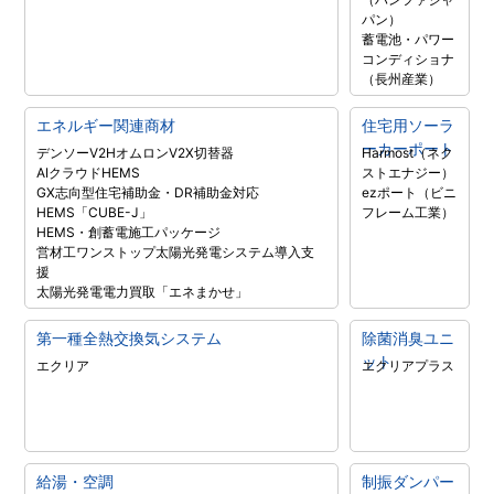
パン）
蓄電池・パワー
コンディショナ
（長州産業）
エネルギー関連商材
住宅用ソーラ
ーカーポート
デンソーV2H
オムロンV2X
切替器
Harmost（ネク
AIクラウドHEMS
ストエナジー）
GX志向型住宅補助金・DR補助金対応
ezポート（ビニ
HEMS「CUBE-J」
フレーム工業）
HEMS・創蓄電施工パッケージ
営材工ワンストップ太陽光発電システム導入支
援
太陽光発電電力買取「エネまかせ」
第一種全熱交換気システム
除菌消臭ユニ
ット
エクリア
エクリアプラス
給湯・空調
制振ダンパー