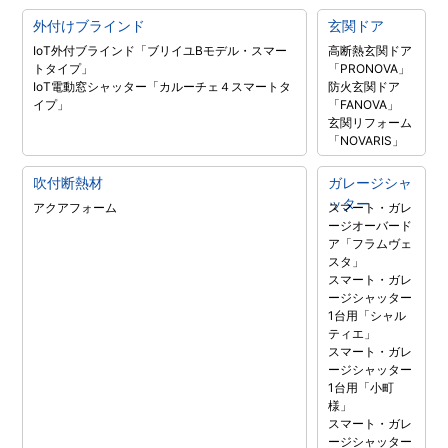
外付けブラインド
玄関ドア
IoT外付ブラインド「ブリイユBモデル・スマー
高断熱玄関ドア
トタイプ」
「PRONOVA」
IoT電動窓シャッター「カルーチェ４スマートタ
防火玄関ドア
イプ」
「FANOVA」
玄関リフォーム
「NOVARIS」
吹付断熱材
ガレージシャ
ッター
アクアフォーム
スマート・ガレ
ージオーバード
ア「フラムヴェ
スタ」
スマート・ガレ
ージシャッター
1台用「シャル
ティエ」
スマート・ガレ
ージシャッター
1台用「小町
様」
スマート・ガレ
ージシャッター